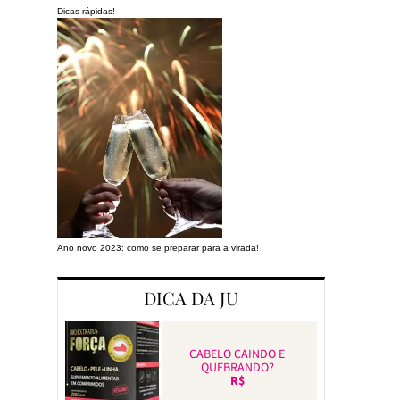
Dicas rápidas!
Ano novo 2023: como se preparar para a virada!
Preparando a cas
DICA DA JU
CABELO CAINDO E
QUEBRANDO?
R$