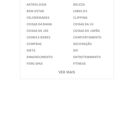
ASTROLOGIA
BELEZA
BEM-ESTAR
CABELOS
CELEBRIDADES
CLIPPING
COISAS DA BAHIA
COISAS DA JU
COISAS DE JEE
COISAS DO JAPÃO
COMES E BEBES
COMPORTAMENTO
COMPRAS
DECORAÇÃO
DIETA
DIY
EMAGRECIMENTO
ENTRETENIMENTO
FENG SHUI
FITNESS
VER MAIS