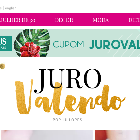
s
english
MULHER DE 30
DECOR
MODA
DIE