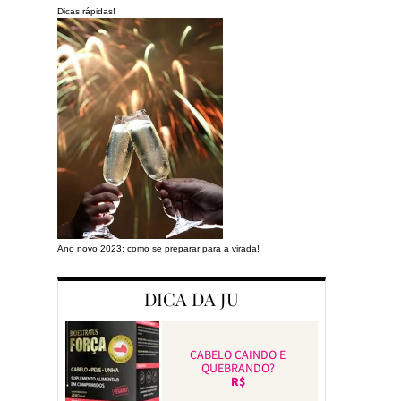
Dicas rápidas!
Ano novo 2023: como se preparar para a virada!
Preparando a cas
DICA DA JU
CABELO CAINDO E
QUEBRANDO?
R$