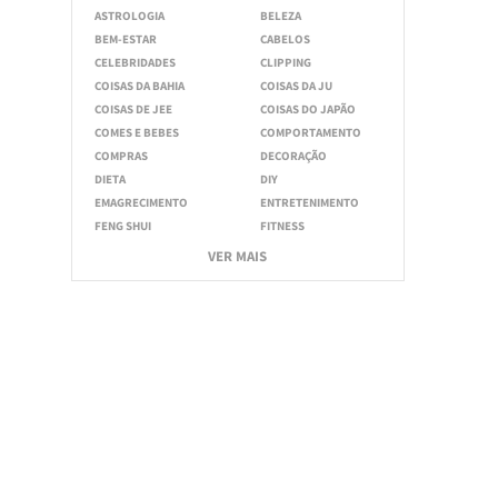
ASTROLOGIA
BELEZA
BEM-ESTAR
CABELOS
CELEBRIDADES
CLIPPING
COISAS DA BAHIA
COISAS DA JU
COISAS DE JEE
COISAS DO JAPÃO
COMES E BEBES
COMPORTAMENTO
COMPRAS
DECORAÇÃO
DIETA
DIY
EMAGRECIMENTO
ENTRETENIMENTO
FENG SHUI
FITNESS
VER MAIS