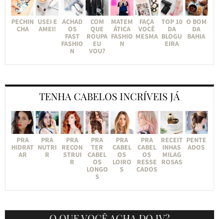
PECHIN
USEI E
ACHAD
COM
MATEM
FAÇA
TOP 10
O BOM
CHA
AMEI!
OS
QUE
ÁTICA
VOCÊ
DA
DA
FAST
ROUPA
FASHIO
MESMA
BLOGU
BAHIA
FASHIO
EU
N
EIRA
N
VOU?
TENHA CABELOS INCRÍVEIS JÁ
PRA
PRA
PRA
PRA
PRA
PRA
RECEIT
PENTE
HIDRAT
NUTRI
RECON
TER
CABEL
CABEL
INHAS
ADOS
AR
R
STRUI
CABEL
OS
OS
MILAG
R
OS
LOIRO
RESSE
ROSAS
LONGO
S
CADOS
S
O QUE VOCÊ ACHA DO JV?