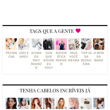
TAGS QUE A GENTE
PECHIN
USEI E
ACHAD
COM
MATEM
FAÇA
TOP 10
O BOM
CHA
AMEI!
OS
QUE
ÁTICA
VOCÊ
DA
DA
FAST
ROUPA
FASHIO
MESMA
BLOGU
BAHIA
FASHIO
EU
N
EIRA
N
VOU?
TENHA CABELOS INCRÍVEIS JÁ