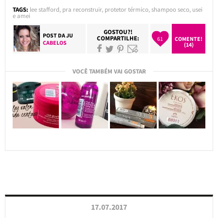
TAGS:
lee stafford
,
pra reconstruir
,
protetor térmico
,
shampoo seco
,
usei
e amei
GOSTOU?!
POST DA
JU
COMPARTILHE:
61
COMENTE!
CABELOS
(14)
VOCÊ TAMBÉM VAI GOSTAR
17.07.2017