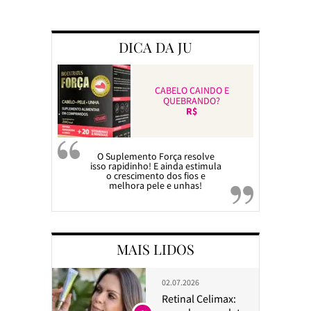
Preparando a c
DICA DA JU
CABELO CAINDO E
QUEBRANDO?
R$
O Suplemento Força resolve
isso rapidinho! E ainda estimula
o crescimento dos fios e
melhora pele e unhas!
MAIS LIDOS
02.07.2026
Retinal Celimax: