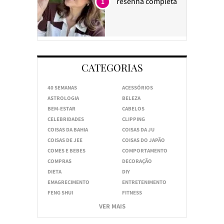
resenha completa
1
CATEGORIAS
40 SEMANAS
ACESSÓRIOS
ASTROLOGIA
BELEZA
BEM-ESTAR
CABELOS
CELEBRIDADES
CLIPPING
COISAS DA BAHIA
COISAS DA JU
COISAS DE JEE
COISAS DO JAPÃO
COMES E BEBES
COMPORTAMENTO
COMPRAS
DECORAÇÃO
DIETA
DIY
EMAGRECIMENTO
ENTRETENIMENTO
FENG SHUI
FITNESS
VER MAIS