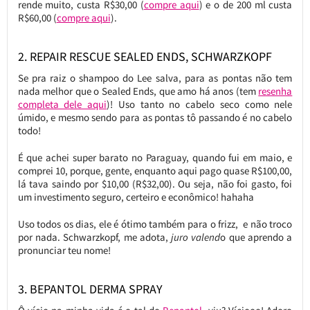
rende muito, custa R$30,00 (
compre aqui
) e o de 200 ml custa
R$60,00 (
compre aqui
).
2. REPAIR RESCUE SEALED ENDS, SCHWARZKOPF
Se pra raiz o shampoo do Lee salva, para as pontas não tem
nada melhor que o Sealed Ends, que amo há anos (tem
resenha
completa dele aqui
)! Uso tanto no cabelo seco como nele
úmido, e mesmo sendo para as pontas tô passando é no cabelo
todo!
É que achei super barato no Paraguay, quando fui em maio, e
comprei 10, porque, gente, enquanto aqui pago quase R$100,00,
lá tava saindo por $10,00 (R$32,00). Ou seja, não foi gasto, foi
um investimento seguro, certeiro e econômico! hahaha
Uso todos os dias, ele é ótimo também para o frizz, e não troco
por nada. Schwarzkopf, me adota,
juro valend
o que aprendo a
pronunciar teu nome!
3. BEPANTOL DERMA SPRAY