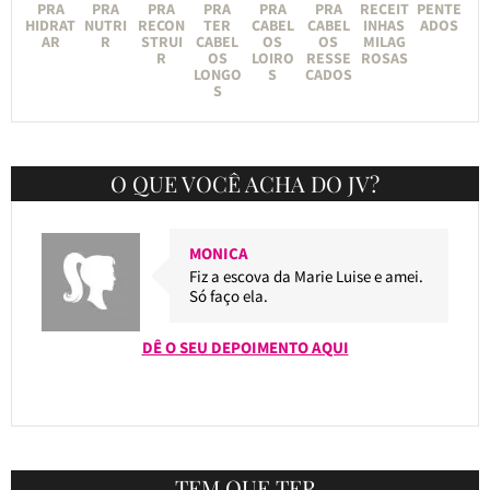
PRA
PRA
PRA
PRA
PRA
PRA
RECEIT
PENTE
HIDRAT
NUTRI
RECON
TER
CABEL
CABEL
INHAS
ADOS
AR
R
STRUI
CABEL
OS
OS
MILAG
R
OS
LOIRO
RESSE
ROSAS
LONGO
S
CADOS
S
O QUE VOCÊ ACHA DO JV?
MONICA
Fiz a escova da Marie Luise e amei.
Só faço ela.
DÊ O SEU DEPOIMENTO AQUI
TEM QUE TER