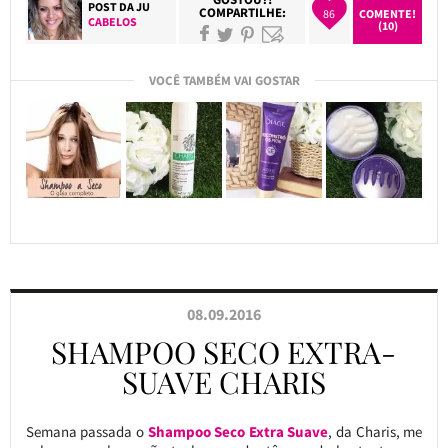
POST DA
JU
COMPARTILHE:
86
COMENTE!
CABELOS
(10)
VOCÊ TAMBÉM VAI GOSTAR
08.09.2016
SHAMPOO SECO EXTRA-
SUAVE CHARIS
Semana passada o
Shampoo Seco Extra Suave
, da Charis, me