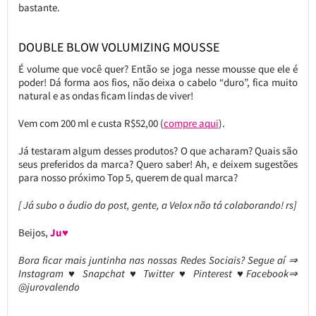
bastante.
DOUBLE BLOW VOLUMIZING MOUSSE
É volume que você quer? Então se joga nesse mousse que ele é
poder! Dá forma aos fios, não deixa o cabelo “duro”, fica muito
natural e as ondas ficam lindas de viver!
Vem com 200 ml e custa R$52,00 (
compre aqui
).
Já testaram algum desses produtos? O que acharam? Quais são
seus preferidos da marca? Quero saber! Ah, e deixem sugestões
para nosso próximo Top 5, querem de qual marca?
[ Já subo o áudio do post, gente, a Velox não tá colaborando! rs]
Beijos,
Ju♥
Bora ficar mais juntinha nas nossas Redes Sociais? Segue aí ⇒
Instagram ♥ Snapchat ♥ Twitter ♥ Pinterest ♥Facebook⇒
@jurovalendo