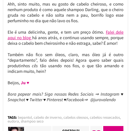
Ahh, sinto muito, mas eu gosto de cabelo cheiroso, e como
nenhum produto é como aquele shampoo Darling, que o cheiro
gruda no cabelo e não solta nem a pau, borrifo logo esse
perfuminho no dia que não lavo os fios.
Ele é uma delicinha, gente, e tem um preço ótimo.
Falei dele
aqui no blog
há anos atrás, e continuo usando sempre, porque
deixa o cabelo bem cheirosinho e não estraga, sabe? É amor!
Também não fico sem óleos, claro, mas óleo já é outro
“departamento”, falo deles depois! Agora quero saber quais
produtinhos
cês
tão usando nos fios, o que tão amando e
indicam muito, hein?
Beijos,
Ju ♥
Bora papear mais? Siga nossas Redes Sociais ⇒ Instagram ♥
Snapchat ♥ Twitter ♥ Pinterest ♥Facebook⇒ @jurovalendo
TAGS:
bepantol
,
cabelo de inverno
,
cabelos oleosos
,
cabelos ressecados
,
eudora
,
shampoo seco
GOSTOU?!