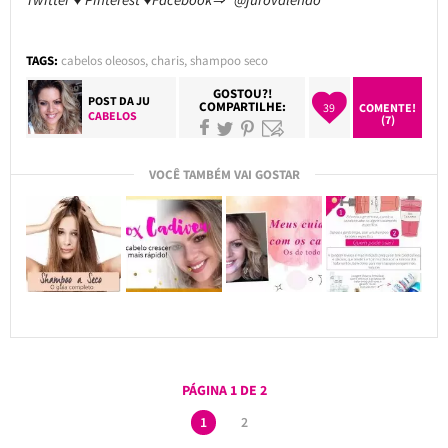
TAGS:
cabelos oleosos
,
charis
,
shampoo seco
GOSTOU?!
POST DA
JU
COMPARTILHE:
39
COMENTE!
CABELOS
(7)
VOCÊ TAMBÉM VAI GOSTAR
PÁGINA 1 DE 2
1
2