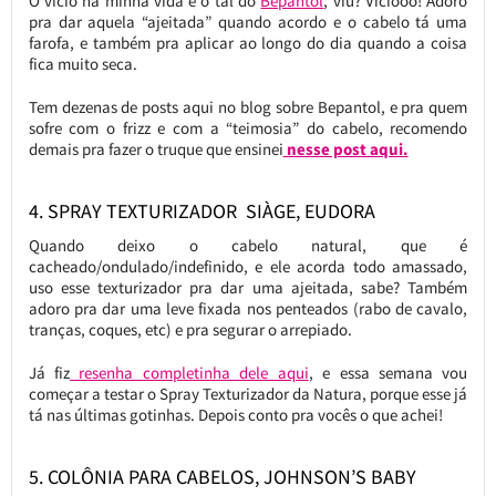
Ô vício na minha vida é o tal do
Bepantol
, viu? Víciooo! Adoro
pra dar aquela “ajeitada” quando acordo e o cabelo tá uma
farofa, e também pra aplicar ao longo do dia quando a coisa
fica muito seca.
Tem dezenas de posts aqui no blog sobre Bepantol, e pra quem
sofre com o frizz e com a “teimosia” do cabelo, recomendo
demais pra fazer o truque que ensinei
nesse post aqui.
4. SPRAY TEXTURIZADOR SIÀGE, EUDORA
Quando deixo o cabelo natural, que é
cacheado/ondulado/indefinido, e ele acorda todo amassado,
uso esse texturizador pra dar uma ajeitada, sabe? Também
adoro pra dar uma leve fixada nos penteados (rabo de cavalo,
tranças, coques, etc) e pra segurar o arrepiado.
Já fiz
resenha completinha dele aqui
, e essa semana vou
começar a testar o Spray Texturizador da Natura, porque esse já
tá nas últimas gotinhas. Depois conto pra vocês o que achei!
5. COLÔNIA PARA CABELOS, JOHNSON’S BABY