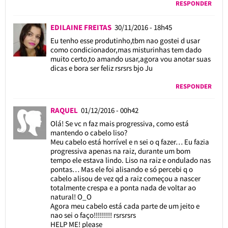
RESPONDER
EDILAINE FREITAS
30/11/2016 - 18h45
Eu tenho esse produtinho,tbm nao gostei d usar
como condicionador,mas misturinhas tem dado
muito certo,to amando usar,agora vou anotar suas
dicas e bora ser feliz rsrsrs bjo Ju
RESPONDER
RAQUEL
01/12/2016 - 00h42
Olá! Se vc n faz mais progressiva, como está
mantendo o cabelo liso?
Meu cabelo está horrível e n sei o q fazer… Eu fazia
progressiva apenas na raiz, durante um bom
tempo ele estava lindo. Liso na raiz e ondulado nas
pontas… Mas ele foi alisando e só percebi q o
cabelo alisou de vez qd a raiz começou a nascer
totalmente crespa e a ponta nada de voltar ao
natural! O_O
Agora meu cabelo está cada parte de um jeito e
nao sei o faço!!!!!!!!! rsrsrsrs
HELP ME! please