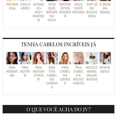
PECHIN
USEI E
ACHAD
COM
MATEM
FAÇA
TOP 10
O BOM
CHA
AMEI!
OS
QUE
ÁTICA
VOCÊ
DA
DA
FAST
ROUPA
FASHIO
MESMA
BLOGU
BAHIA
FASHIO
EU
N
EIRA
N
VOU?
TENHA CABELOS INCRÍVEIS JÁ
PRA
PRA
PRA
PRA
PRA
PRA
RECEIT
PENTE
HIDRAT
NUTRI
RECON
TER
CABEL
CABEL
INHAS
ADOS
AR
R
STRUI
CABEL
OS
OS
MILAG
R
OS
LOIRO
RESSE
ROSAS
LONGO
S
CADOS
S
O QUE VOCÊ ACHA DO JV?