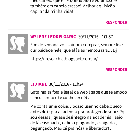
meu cabelo que é liso/ondulado e volumoso e
também em cabelo crespo! Melhor aquisição
capilar da minha vida!
RESPONDER
WYLENE LEODELGARIO
30/11/2016 - 10h57
Fim de semana vou sair pra comprar, sempre tive
curiosidade nele, que alás aumentou rsrs… Bj
https://frescachic.blogspot.com.br/
RESPONDER
LIDIANE
30/11/2016 - 11h24
Gata maiss fofa e legal da web ( sabe que te amooo
e meu sonho e te conhecer né) .
Me conta uma coisa…posso usar no cabelo seco
antes de ir pra academia pra proteger do suor? Pq
sou dessas , quase desintegro na academia , saio
de lá ensopada , cabelo pingando , espigado ,
bagunçado. Mas cá pra nós ( é libertador) .