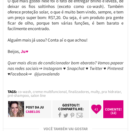
O que mais gostei nele foi o fato de entregar brilho e leveza, de
deixar os fios soltinhos (exceto como co-wash). Também
oferece proteção solar, o que é muito bem vindo, sempre, e tem
um preço super bom: R$7,20. Ou seja, é um produto pra gente
ficar de olho, porque tem várias funções, é bem barato e
facilmente encontrado.
Alguém mais já usou? Conta aí o que achou!
Beijos,
Ju♥
Quer mais dicas de condicionador bom ebarato? Vamos papear
nas redes sociais⇒ Instagram ♥ Snapchat ♥ Twitter ♥ Pinterest
♥Facebook⇒ @jurovalendo
TAGS:
co-wash
,
creme multifuncional
,
finalizadores
,
multy
,
pra hidratar
,
pré-shampoo
,
salon line
GOSTOU?!
POST DA
JU
COMPARTILHE:
43
COMENTE!
CABELOS
(12)
VOCÊ TAMBÉM VAI GOSTAR