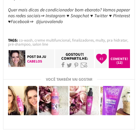
Quer mais dicas de condicionador bom ebarato? Vamos papear
nas redes sociais⇒ Instagram ♥ Snapchat ♥ Twitter ♥ Pinterest
♥Facebook⇒ @jurovalendo
TAGS:
co-wash
,
creme multifuncional
,
finalizadores
,
multy
,
pra hidratar
,
pré-shampoo
,
salon line
GOSTOU?!
POST DA
JU
COMPARTILHE:
43
COMENTE!
CABELOS
(12)
VOCÊ TAMBÉM VAI GOSTAR