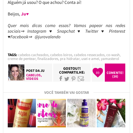
Alguém já usou? O que achou? Conta aí!
Beijos,
Ju♥
Quer mais dicas como essas? Vamos papear nas redes
sociais⇒ Instagram ♥ Snapchat ♥ Twitter ♥ Pinterest
♥Facebook⇒ @jurovalendo
TAGS:
cabelos cacheados
,
cabelos loiros
,
cabelos ressecados
,
co-wash
,
creme de pentear
,
finalizadores
,
pra hidratar
,
usei e amei
,
yamasterol
GOSTOU?!
POST DA
JU
COMPARTILHE:
89
COMENTE!
CABELOS
,
(16)
VÍDEOS
VOCÊ TAMBÉM VAI GOSTAR