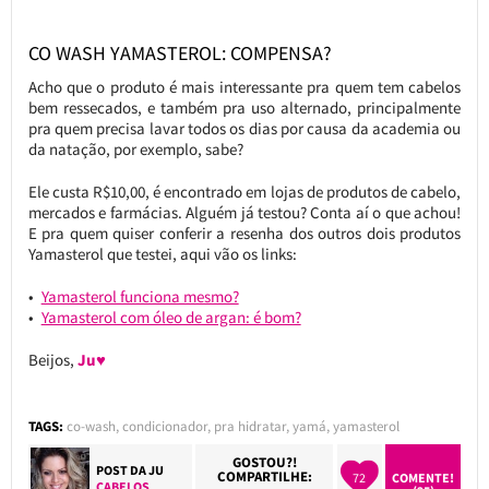
CO WASH YAMASTEROL: COMPENSA?
Acho que o produto é mais interessante pra quem tem cabelos
bem ressecados, e também pra uso alternado, principalmente
pra quem precisa lavar todos os dias por causa da academia ou
da natação, por exemplo, sabe?
Ele custa R$10,00, é encontrado em lojas de produtos de cabelo,
mercados e farmácias. Alguém já testou? Conta aí o que achou!
E pra quem quiser conferir a resenha dos outros dois produtos
Yamasterol que testei, aqui vão os links:
Yamasterol funciona mesmo?
Yamasterol com óleo de argan: é bom?
Beijos,
Ju♥
TAGS:
co-wash
,
condicionador
,
pra hidratar
,
yamá
,
yamasterol
GOSTOU?!
POST DA
JU
COMPARTILHE:
72
COMENTE!
CABELOS