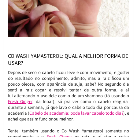
CO WASH YAMASTEROL: QUAL A MELHOR FORMA DE
USAR?
Depois de seco o cabelo ficou leve e com movimento, e gostei
do resultado no comprimento, admito, mas a raiz ficou um
pouco oleosa, com aparência de suja, sabe? No segundo dia
senti a raiz coçar e resolvi tentar de outra forma, e aí
fui alternando o uso dele com o de um shampoo (tô usando o
Fresh Ginger
, da Inoar), só pra ver como o cabelo reagiria
durante a semana, já que lavo o cabelo todo dia por causa da
academia (
Cabelo de academia: pode lavar cabelo todo dia?
), e
achei que assim funcionou melhor.
Tentei também usando o Co Wash Yamasterol somente no
comprimento e o
Fresh Ginger
na raiz, e aí sim a coisa