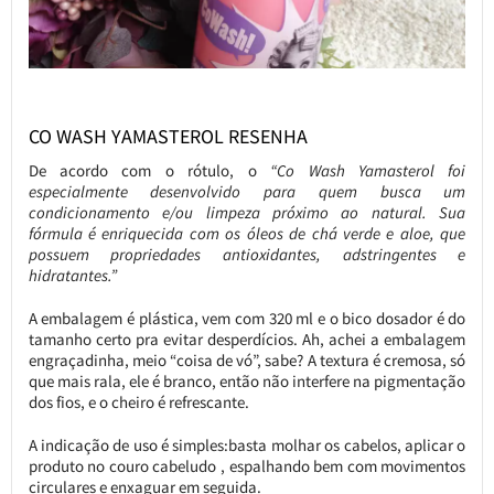
CO WASH YAMASTEROL RESENHA
De acordo com o rótulo, o
“Co Wash Yamasterol foi
especialmente desenvolvido para quem busca um
condicionamento e/ou limpeza próximo ao natural. Sua
fórmula é enriquecida com os óleos de chá verde e aloe, que
possuem propriedades antioxidantes, adstringentes e
hidratantes.”
A embalagem é plástica, vem com 320 ml e o bico dosador é do
tamanho certo pra evitar desperdícios. Ah, achei a embalagem
engraçadinha, meio “coisa de vó”, sabe? A textura é cremosa, só
que mais rala, ele é branco, então não interfere na pigmentação
dos fios, e o cheiro é refrescante.
A indicação de uso é simples:basta molhar os cabelos, aplicar o
produto no couro cabeludo , espalhando bem com movimentos
circulares e enxaguar em seguida.