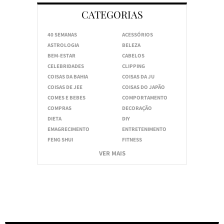
CATEGORIAS
40 SEMANAS
ACESSÓRIOS
ASTROLOGIA
BELEZA
BEM-ESTAR
CABELOS
CELEBRIDADES
CLIPPING
COISAS DA BAHIA
COISAS DA JU
COISAS DE JEE
COISAS DO JAPÃO
COMES E BEBES
COMPORTAMENTO
COMPRAS
DECORAÇÃO
DIETA
DIY
EMAGRECIMENTO
ENTRETENIMENTO
FENG SHUI
FITNESS
VER MAIS