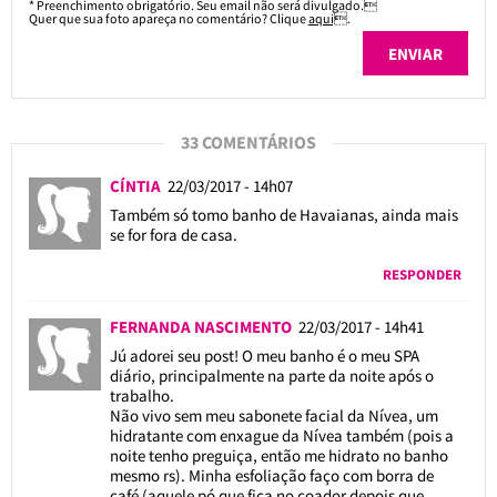
* Preenchimento obrigatório. Seu email não será divulgado.
Quer que sua foto apareça no comentário? Clique
aqui
.
33 COMENTÁRIOS
CÍNTIA
22/03/2017 - 14h07
Também só tomo banho de Havaianas, ainda mais
se for fora de casa.
RESPONDER
FERNANDA NASCIMENTO
22/03/2017 - 14h41
Jú adorei seu post! O meu banho é o meu SPA
diário, principalmente na parte da noite após o
trabalho.
Não vivo sem meu sabonete facial da Nívea, um
hidratante com enxague da Nívea também (pois a
noite tenho preguiça, então me hidrato no banho
mesmo rs). Minha esfoliação faço com borra de
café (aquele pó que fica no coador depois que