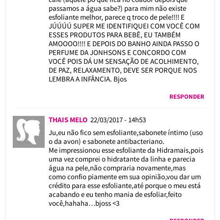
passamos a água sabe?) para mim não existe
esfoliante melhor, parece q troco de pele!!!! E
JÚÚÚÚ SUPER ME IDENTIFIQUEI COM VOCÊ COM
ESSES PRODUTOS PARA BEBÊ, EU TAMBÉM
AMOOOO!!!! E DEPOIS DO BANHO AINDA PASSO O
PERFUME DA JONHSONS E CONCORDO COM
VOCÊ POIS DÁ UM SENSAÇÃO DE ACOLHIMENTO,
DE PAZ, RELAXAMENTO, DEVE SER PORQUE NOS
LEMBRA A INFÂNCIA. Bjos
RESPONDER
THAIS MELO
22/03/2017 - 14h53
Ju,eu não fico sem esfoliante,sabonete íntimo (uso
o da avon) e sabonete antibacteriano.
Me impressionou esse esfoliante da Hidramais,pois
uma vez comprei o hidratante da linha e parecia
água na pele,não compraria novamente,mas
como confio piamente em sua opinião,vou dar um
crédito para esse esfoliante,até porque o meu está
acabando e eu tenho mania de esfoliar,feito
você,hahaha…bjoss <3