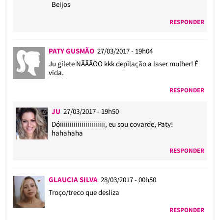
Beijos
RESPONDER
PATY GUSMÃO
27/03/2017 - 19h04
Ju gilete NÃÃÃOO kkk depilação a laser mulher! É
vida.
RESPONDER
JU
27/03/2017 - 19h50
Dóiiiiiiiiiiiiiiiiiiiiiii, eu sou covarde, Paty!
hahahaha
RESPONDER
GLAUCIA SILVA
28/03/2017 - 00h50
Troço/treco que desliza
RESPONDER