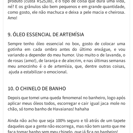
produto (custa R$25,00), é o tipo de coisa que dura uma vida,
né? E os grânulos são bem pequenos e em grande quantidade,
como gosto, ele não machuca e deixa a pele macia e cheirosa.
Amo!
9. ÓLEO ESSENCIAL DE ARTEMÍSIA
Sempre tenho óleo essencial no box, gosto de colocar uma
gotinha em cada ombro antes do último enxágue, e vou
variando a depender do meu humor. Uso muito o de lavanda, o
de rosas (amo!), de laranja e de alecrim, e nas últimas semanas
meu amorzinho é o de artemísia, que, dentre outras coisas,
ajuda a estabilizar o emocional.
10. O CHINELO DE BANHO
Depois que tomei uma queda fenomenal no banheiro, logo após
aplicar meus óleos todos, escorregar e cair igual jaca mole no
chão, só tomo banho de Havaianas! hahaha
Ainda não acho que seja 100% seguro e tô atrás de um tapete
daqueles que a gente não escorrega, mas não tem santo que me
faça tomar banho sem meu chinelo, que já fica no banheiro!