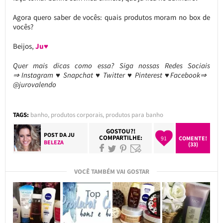
Agora quero saber de vocês: quais produtos moram no box de
vocês?
Beijos,
Ju♥
Quer mais dicas como essa? Siga nossas Redes Sociais
⇒ Instagram ♥ Snapchat ♥ Twitter ♥ Pinterest ♥Facebook⇒
@jurovalendo
TAGS:
banho
,
produtos corporais
,
produtos para banho
GOSTOU?!
POST DA
JU
COMPARTILHE:
91
COMENTE!
BELEZA
(33)
VOCÊ TAMBÉM VAI GOSTAR