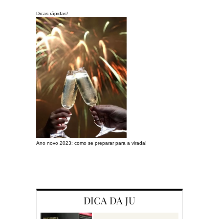
Dicas rápidas!
Ano novo 2023: como se preparar para a virada!
Preparando a c
DICA DA JU