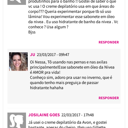
produtinhos para o banho !! Gostei de saber o que
vc usa ! O creme depilatório usa em que áreas do
corpo??? Queria experimentar porque tb só uso
lâmina! Vou experimentar esse sabonete em óleo
da nivea . Eu uso hidratante de banho da nivea . Vc
conhece ? Usa algum ?
Bjss
RESPONDER
JU
23/03/2017 - 09h47
Oi Nessa, Tô usando nas pernas e nas axilas
principalmente!Esse sabonete em óleo da Nivea
é AMOR pra vida!
Conheço sim, adoro pra usar no inverno, que é
quando tenho mais preguiça de passar
hidratante hahaha
RESPONDER
JOSILAINE GOES
22/03/2017 - 17h48
Já usei o creme depilatório da Avon, e gostei
bastante, apesar do cheiro, tbm uso Gillette,