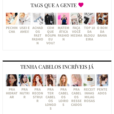
TAGS QUE A GENTE
PECHIN
USEI E
ACHAD
COM
MATEM
FAÇA
TOP 10
O BOM
CHA
AMEI!
OS
QUE
ÁTICA
VOCÊ
DA
DA
FAST
ROUPA
FASHIO
MESMA
BLOGU
BAHIA
FASHIO
EU
N
EIRA
N
VOU?
TENHA CABELOS INCRÍVEIS JÁ
PRA
PRA
PRA
PRA
PRA
PRA
RECEIT
PENTE
HIDRAT
NUTRI
RECON
TER
CABEL
CABEL
INHAS
ADOS
AR
R
STRUI
CABEL
OS
OS
MILAG
R
OS
LOIRO
RESSE
ROSAS
LONGO
S
CADOS
S