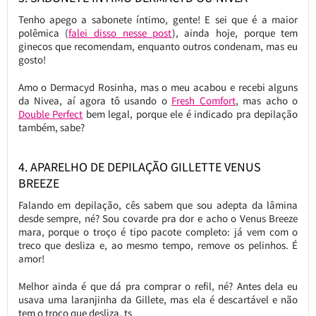
Tenho apego a sabonete íntimo, gente! E sei que é a maior
polêmica (
falei disso nesse post
), ainda hoje, porque tem
ginecos que recomendam, enquanto outros condenam, mas eu
gosto!
Amo o Dermacyd Rosinha, mas o meu acabou e recebi alguns
da Nivea, aí agora tô usando o
Fresh Comfort
, mas acho o
Double Perfect
bem legal, porque ele é indicado pra depilação
também, sabe?
4. APARELHO DE DEPILAÇÃO GILLETTE VENUS
BREEZE
Falando em depilação, cês sabem que sou adepta da lâmina
desde sempre, né? Sou covarde pra dor e acho o Venus Breeze
mara, porque o troço é tipo pacote completo: já vem com o
treco que desliza e, ao mesmo tempo, remove os pelinhos. É
amor!
Melhor ainda é que dá pra comprar o refil, né? Antes dela eu
usava uma laranjinha da Gillete, mas ela é descartável e não
tem o troço que desliza. ts