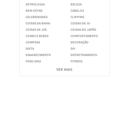
ASTROLOGIA
BELEZA
BEM-ESTAR
CABELOS
CELEBRIDADES
CLIPPING
COISAS DA BAHIA
COISAS DA JU
COISAS DE JEE
COISAS DO JAPÃO
COMES E BEBES
COMPORTAMENTO
COMPRAS
DECORAÇÃO
DIETA
DIY
EMAGRECIMENTO
ENTRETENIMENTO
FENG SHUI
FITNESS
VER MAIS