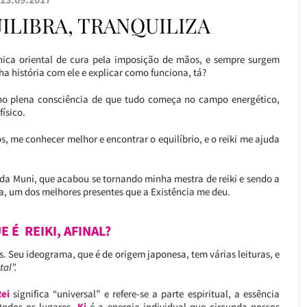
UILIBRA, TRANQUILIZA
nica oriental de cura pela imposição de mãos, e sempre surgem
 história com ele e explicar como funciona, tá?
ho plena consciência de que tudo começa no campo energético,
físico.
s, me conhecer melhor e encontrar o equilíbrio, e o reiki me ajuda
 da Muni, que acabou se tornando minha mestra de reiki e sendo a
za, um dos melhores presentes que a Existência me deu.
E É REIKI, AFINAL?
. Seu ideograma, que é de origem japonesa, tem várias leituras, e
al”.
ei
significa “universal” e refere-se a parte espiritual, a essência
todos os lugares.
Ki
é a energia individual que circunda nossos