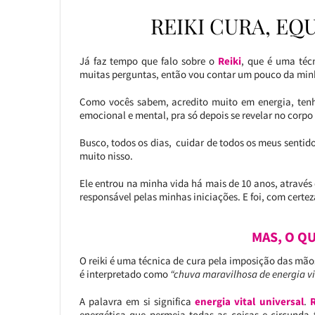
REIKI CURA, EQ
Já faz tempo que falo sobre o
Reiki
, que é uma téc
muitas perguntas, então vou contar um pouco da minha
Como vocês sabem, acredito muito em energia, ten
emocional e mental, pra só depois se revelar no corpo 
Busco, todos os dias, cuidar de todos os meus sentido
muito nisso.
Ele entrou na minha vida há mais de 10 anos, através
responsável pelas minhas iniciações. E foi, com certe
MAS, O QU
O reiki é uma técnica de cura pela imposição das mãos
é interpretado como
“chuva maravilhosa de energia vit
A palavra em si significa
energia vital universal
.
R
energética que permeia todas as coisas e circunda 