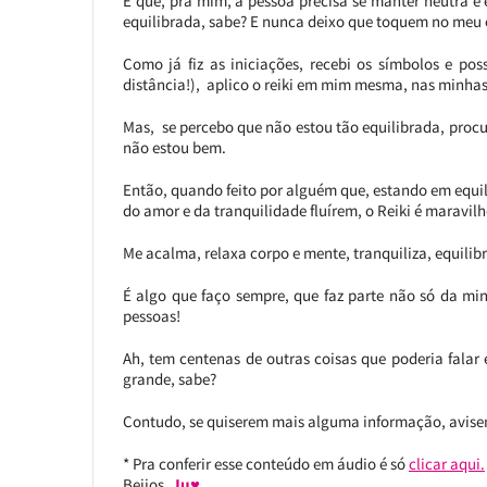
É que, pra mim, a pessoa precisa se manter neutra e e
equilibrada, sabe? E nunca deixo que toquem no meu 
Como já fiz as iniciações, recebi os símbolos e posso
distância!), aplico o reiki em mim mesma, nas minhas
Mas, se percebo que não estou tão equilibrada, pro
não estou bem.
Então, quando feito por alguém que, estando em equil
do amor e da tranquilidade fluírem, o Reiki é maravil
Me acalma, relaxa corpo e mente, tranquiliza, equilib
É algo que faço sempre, que faz parte não só da m
pessoas!
Ah, tem centenas de outras coisas que poderia falar 
grande, sabe?
Contudo, se quiserem mais alguma informação, avise
* Pra conferir esse conteúdo em áudio é só
clicar aqui.
Beijos,
Ju♥