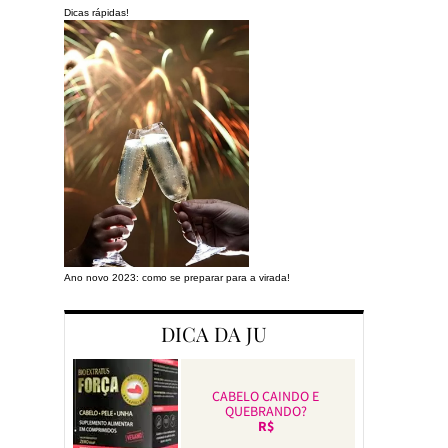
Dicas rápidas!
Ano novo 2023: como se preparar para a virada!
Preparando a cas
DICA DA JU
CABELO CAINDO E
QUEBRANDO?
R$