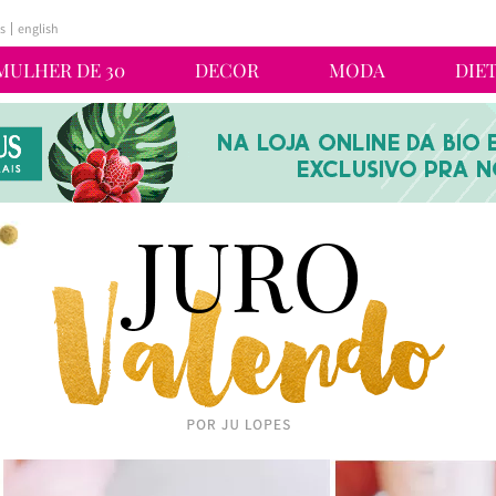
s
english
MULHER DE 30
DECOR
MODA
DIE