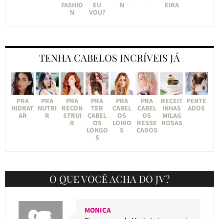
FASHIO
EU
N
EIRA
N
VOU?
TENHA CABELOS INCRÍVEIS JÁ
PRA
PRA
PRA
PRA
PRA
PRA
RECEIT
PENTE
HIDRAT
NUTRI
RECON
TER
CABEL
CABEL
INHAS
ADOS
AR
R
STRUI
CABEL
OS
OS
MILAG
R
OS
LOIRO
RESSE
ROSAS
LONGO
S
CADOS
S
O QUE VOCÊ ACHA DO JV?
MONICA