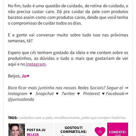
No fim, tudo é uma questão de cuidado, de rotina de cuidado, e
não precisa custar caro. Dá pra cuidar da pele com produtos
baratos assim como com produtos caros, desde que você tenha
o compromisso de cuidar todos os dias.
E a gente vai conversar muito sobre tudo isso nas próximas
semanas, tá?
Espero que
cês
tenham gostado da ideia e me contem sobre os
produtinhos, as dúvidas e tudo o mais que gostariam de ver
aqui e no
Instagram
.
Beijos,
Ju♥
Bora ficar mais juntinha nas nossas Redes Sociais? Segue aí ⇒
Instagram ♥ Snapchat ♥ Twitter ♥ Pinterest ♥Facebook⇒
@jurovalendo
TAGS:
cuidados com a pele
,
envelhecimento
,
peles que contam histórias
GOSTOU?!
POST DA
JU
COMPARTILHE:
75
COMENTE!
BELEZA
(12)