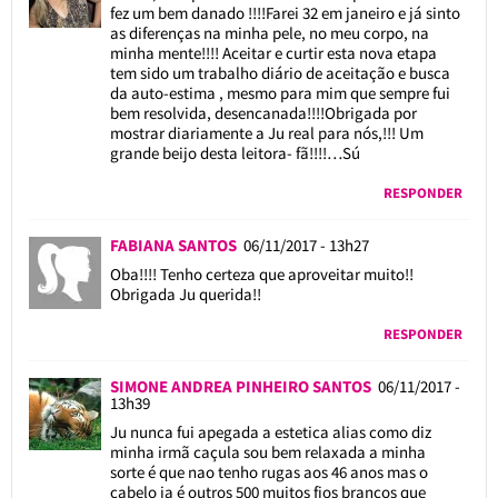
fez um bem danado !!!!Farei 32 em janeiro e já sinto
as diferenças na minha pele, no meu corpo, na
minha mente!!!! Aceitar e curtir esta nova etapa
tem sido um trabalho diário de aceitação e busca
da auto-estima , mesmo para mim que sempre fui
bem resolvida, desencanada!!!!Obrigada por
mostrar diariamente a Ju real para nós,!!! Um
grande beijo desta leitora- fã!!!!…Sú
RESPONDER
FABIANA SANTOS
06/11/2017 - 13h27
Oba!!!! Tenho certeza que aproveitar muito!!
Obrigada Ju querida!!
RESPONDER
SIMONE ANDREA PINHEIRO SANTOS
06/11/2017 -
13h39
Ju nunca fui apegada a estetica alias como diz
minha irmã caçula sou bem relaxada a minha
sorte é que nao tenho rugas aos 46 anos mas o
cabelo ja é outros 500 muitos fios brancos que