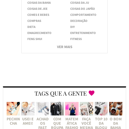
COISAS DA BAHIA
COISAS DA JU
COISAS DE JEE
COISAS DO JAPÃO
COMES E BEBES
COMPORTAMENTO
COMPRAS
DECORAÇÃO
DIETA
DIY
EMAGRECIMENTO
ENTRETENIMENTO
FENG SHUI
FITNESS
VER MAIS
TAGS QUE A GENTE
PECHIN
USEI E
ACHAD
COM
MATEM
FAÇA
TOP 10
O BOM
CHA
AMEI!
OS
QUE
ÁTICA
VOCÊ
DA
DA
FAST
ROUPA
FASHIO
MESMA
BLOGU
BAHIA