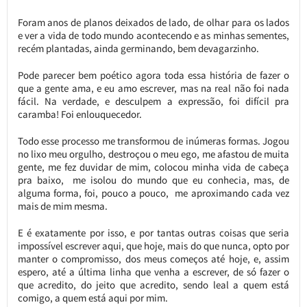
Foram anos de planos deixados de lado, de olhar para os lados
e ver a vida de todo mundo acontecendo e as minhas sementes,
recém plantadas, ainda germinando, bem devagarzinho.
Pode parecer bem poético agora toda essa história de fazer o
que a gente ama, e eu amo escrever, mas na real não foi nada
fácil. Na verdade, e desculpem a expressão, foi difícil pra
caramba! Foi enlouquecedor.
Todo esse processo me transformou de inúmeras formas. Jogou
no lixo meu orgulho, destroçou o meu ego, me afastou de muita
gente, me fez duvidar de mim, colocou minha vida de cabeça
pra baixo, me isolou do mundo que eu conhecia, mas, de
alguma forma, foi, pouco a pouco, me aproximando cada vez
mais de mim mesma.
E é exatamente por isso, e por tantas outras coisas que seria
impossível escrever aqui, que hoje, mais do que nunca, opto por
manter o compromisso, dos meus começos até hoje, e, assim
espero, até a última linha que venha a escrever, de só fazer o
que acredito, do jeito que acredito, sendo leal a quem está
comigo, a quem está aqui por mim.