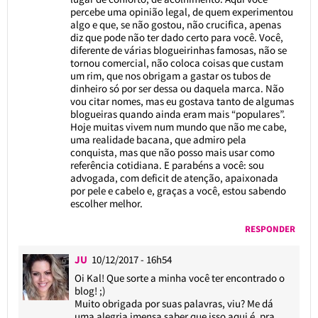
percebe uma opinião legal, de quem experimentou
algo e que, se não gostou, não crucifica, apenas
diz que pode não ter dado certo para você. Você,
diferente de várias blogueirinhas famosas, não se
tornou comercial, não coloca coisas que custam
um rim, que nos obrigam a gastar os tubos de
dinheiro só por ser dessa ou daquela marca. Não
vou citar nomes, mas eu gostava tanto de algumas
blogueiras quando ainda eram mais “populares”.
Hoje muitas vivem num mundo que não me cabe,
uma realidade bacana, que admiro pela
conquista, mas que não posso mais usar como
referência cotidiana. E parabéns a você: sou
advogada, com deficit de atenção, apaixonada
por pele e cabelo e, graças a você, estou sabendo
escolher melhor.
RESPONDER
JU
10/12/2017 - 16h54
Oi Kal! Que sorte a minha você ter encontrado o
blog! ;)
Muito obrigada por suas palavras, viu? Me dá
uma alegria imensa saber que isso aqui é, pra