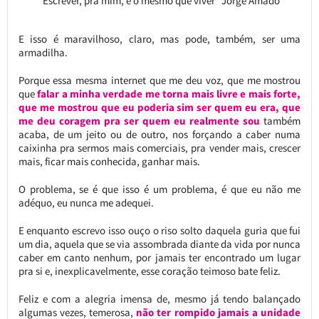
“Escrever, pra mim, é o mesmo que viver” Jorge Amado
E isso é maravilhoso, claro, mas pode, também, ser uma
armadilha.
Porque essa mesma internet que me deu voz, que me mostrou
que
falar a minha verdade me torna mais livre e mais forte,
que me mostrou que eu poderia sim ser quem eu era, que
me deu coragem pra ser quem eu realmente sou
também
acaba, de um jeito ou de outro, nos forçando a caber numa
caixinha pra sermos mais comerciais, pra vender mais, crescer
mais, ficar mais conhecida, ganhar mais.
O problema, se é que isso é um problema, é que eu não me
adéquo, eu nunca me adequei.
E enquanto escrevo isso ouço o riso solto daquela guria que fui
um dia, aquela que se via assombrada diante da vida por nunca
caber em canto nenhum, por jamais ter encontrado um lugar
pra si e, inexplicavelmente, esse coração teimoso bate feliz.
Feliz e com a alegria imensa de, mesmo já tendo balançado
algumas vezes, temerosa,
não ter rompido jamais a unidade