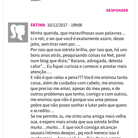
RESPONDER
FATIMA
10/12/2017 - 19h08
Minha querida, que maravilhosas suas palavras…
Li e reli, e sei que você é exatamente assim, desse
jeito, sem tirar nem por….
Por isso que sua estrela brilha, por isso que, há uns
bons anos atrás, pesquisando coisas na Net, parei
num blog que dizia;” Baiana, advogada, detesta
calor”… Eu fiquei curiosa e comecei a prestar mais
atenção….
E não é que valeu a pena??? Você me ensinou tanta
coisa, além de cuidados com cabelo, me ensinou
que preciso me amar, apesar do meu peso, e de
outros problemas que tenho, comigo e com outros,
me ensinou que não é porque sou uma pessoa
pobre que não posso sonhar e lutar pelo que quero
e acredito…
Se me permite Ju, me sinto uma amiga mais velha
sua, e espero mais ainda que sua estrela brilhe
muito…muito… E que você consiga alcançar
seusais íntimos desejos , pq você merece isso é