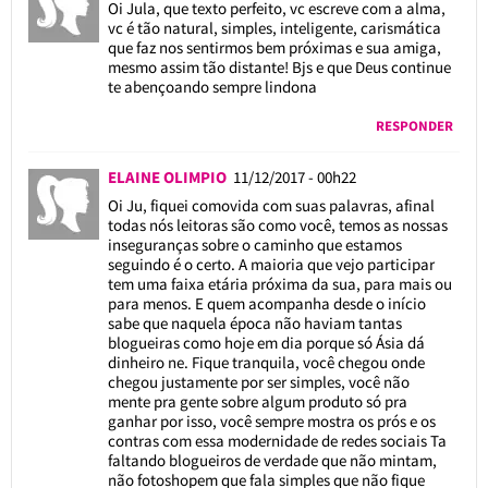
Oi Jula, que texto perfeito, vc escreve com a alma,
vc é tão natural, simples, inteligente, carismática
que faz nos sentirmos bem próximas e sua amiga,
mesmo assim tão distante! Bjs e que Deus continue
te abençoando sempre lindona
RESPONDER
ELAINE OLIMPIO
11/12/2017 - 00h22
Oi Ju, fiquei comovida com suas palavras, afinal
todas nós leitoras são como você, temos as nossas
inseguranças sobre o caminho que estamos
seguindo é o certo. A maioria que vejo participar
tem uma faixa etária próxima da sua, para mais ou
para menos. E quem acompanha desde o início
sabe que naquela época não haviam tantas
blogueiras como hoje em dia porque só Ásia dá
dinheiro ne. Fique tranquila, você chegou onde
chegou justamente por ser simples, você não
mente pra gente sobre algum produto só pra
ganhar por isso, você sempre mostra os prós e os
contras com essa modernidade de redes sociais Ta
faltando blogueiros de verdade que não mintam,
não fotoshopem que fala simples que não fique