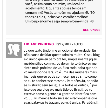
você, assim como pra mim, um local de
acolhimento. E quantas coisas temos em
comum, né? Vocês também me ajudam MUITO
todos os dias, inclusive a escolher melhor!
Um beijo enorme e seja sempre bem-vinda! <3
RESPONDER
LIDIANE PINHEIRO
10/12/2017 - 16h30
Ju que texto lindo, me emocionei de verdade. Eu
não canso de falar que te admiro muito. O seu blog
é o único que eu paro pra ler, simplesmente pq eu
me identifico com vc, pq de um jeito único eu me
sinto mais próxima de vc. Fico toda boba quando
vc me responde rsrs. Vc é uma das mulheres mais
incríveis que eu pude conhecer, pq eu sinto como
se eu te conhecesse mesmo . Parabéns Ju, por não
se misturar, sem ser igual a todos os outros, É por
isso que seu blog é o mais lido do Brasil, pq vc
escreve como a gente e a gente se identifica com
vc. Ju, vc merece todo sucesso e recompensa que
suas palavras te trazem, pq vc é unica. Parabéns!!!