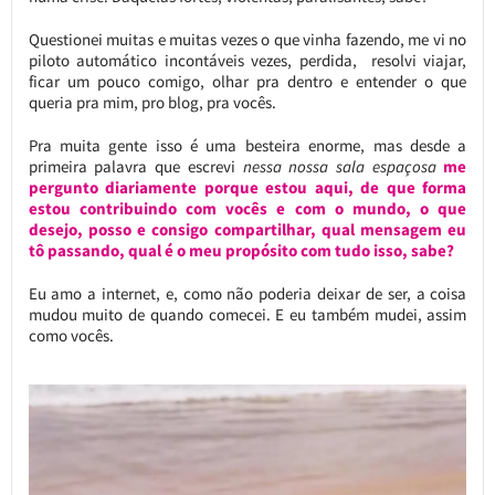
Questionei muitas e muitas vezes o que vinha fazendo, me vi no
piloto automático incontáveis vezes, perdida, resolvi viajar,
ficar um pouco comigo, olhar pra dentro e entender o que
queria pra mim, pro blog, pra vocês.
Pra muita gente isso é uma besteira enorme, mas desde a
primeira palavra que escrevi
nessa nossa sala espaçosa
me
pergunto diariamente porque estou aqui, de que forma
estou contribuindo com vocês e com o mundo, o que
desejo, posso e consigo compartilhar, qual mensagem eu
tô passando, qual é o meu propósito com tudo isso, sabe?
Eu amo a internet, e, como não poderia deixar de ser, a coisa
mudou muito de quando comecei. E eu também mudei, assim
como vocês.