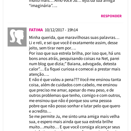
muito mais… Amo você Ju… Bjss da sua amiga
“imaginária”….
RESPONDER
FATIMA
10/12/2017 - 19h14
Minha querida, que maravilhosas suas palavras…
Li e reli, e sei que você é exatamente assim, desse
jeito, sem tirar nem por….
Por isso que sua estrela brilha, por isso que, há uns
bons anos atrás, pesquisando coisas na Net, parei
num blog que dizia;” Baiana, advogada, detesta
calor”… Eu fiquei curiosa e comecei a prestar mais
atenção….
E não é que valeu a pena??? Você me ensinou tanta
coisa, além de cuidados com cabelo, me ensinou
que preciso me amar, apesar do meu peso, e de
outros problemas que tenho, comigo e com outros,
me ensinou que não é porque sou uma pessoa
pobre que não posso sonhar e lutar pelo que quero
e acredito…
Se me permite Ju, me sinto uma amiga mais velha
sua, e espero mais ainda que sua estrela brilhe
muito…muito… E que você consiga alcançar seus