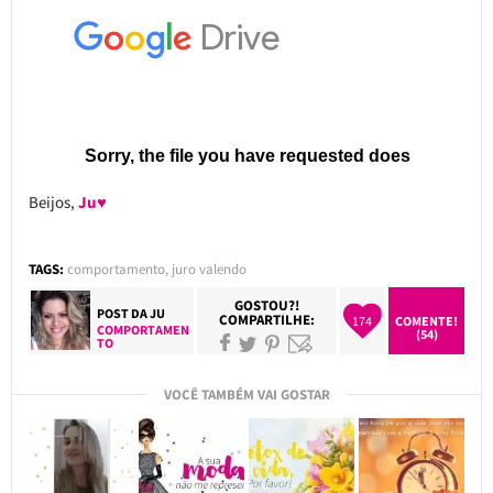
Beijos,
Ju♥
TAGS:
comportamento
,
juro valendo
GOSTOU?!
POST DA
JU
COMPARTILHE:
174
COMENTE!
COMPORTAMEN
(54)
TO
VOCÊ TAMBÉM VAI GOSTAR