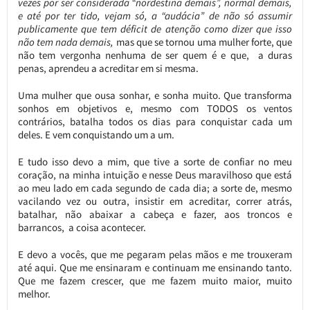
vezes por ser considerada “nordestina demais”, normal demais,
e até por ter tido, vejam só, a “audácia” de não só assumir
publicamente que tem déficit de atenção como dizer que isso
não tem nada demais,
mas que se tornou uma mulher forte, que
não tem vergonha nenhuma de ser quem é e que, a duras
penas, aprendeu a acreditar em si mesma.
Uma mulher que ousa sonhar, e sonha muito. Que transforma
sonhos em objetivos e, mesmo com TODOS os ventos
contrários, batalha todos os dias para conquistar cada um
deles. E vem conquistando um a um.
E tudo isso devo a mim, que tive a sorte de confiar no meu
coração, na minha intuição e nesse Deus maravilhoso que está
ao meu lado em cada segundo de cada dia; a sorte de, mesmo
vacilando vez ou outra, insistir em acreditar, correr atrás,
batalhar, não abaixar a cabeça e fazer, aos troncos e
barrancos, a coisa acontecer.
E devo a vocês, que me pegaram pelas mãos e me trouxeram
até aqui. Que me ensinaram e continuam me ensinando tanto.
Que me fazem crescer, que me fazem muito maior, muito
melhor.