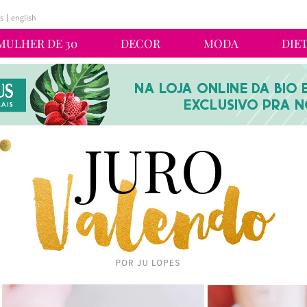
s
english
MULHER DE 30
DECOR
MODA
DIE