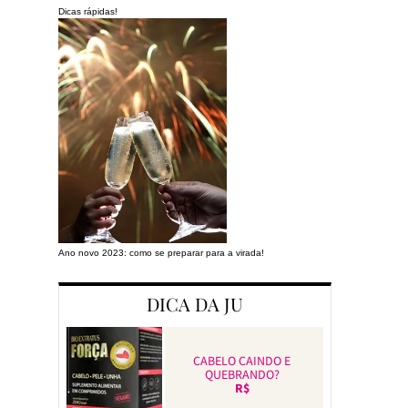
Dicas rápidas!
Ano novo 2023: como se preparar para a virada!
Preparando a cas
DICA DA JU
CABELO CAINDO E
QUEBRANDO?
R$