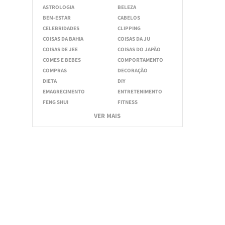
ASTROLOGIA
BELEZA
BEM-ESTAR
CABELOS
CELEBRIDADES
CLIPPING
COISAS DA BAHIA
COISAS DA JU
COISAS DE JEE
COISAS DO JAPÃO
COMES E BEBES
COMPORTAMENTO
COMPRAS
DECORAÇÃO
DIETA
DIY
EMAGRECIMENTO
ENTRETENIMENTO
FENG SHUI
FITNESS
VER MAIS