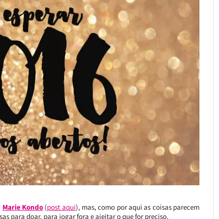
a
Marie Kondo
(
post aqui
), mas, como por aqui as coisas parecem
as para doar, para jogar fora e ajeitar o que for preciso.