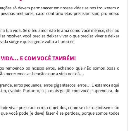
tuações só devem permanecer em nossas vidas se nos trouxerem o
pessoas melhores, caso contrário elas precisam sair, pro nosso
 na tua vida. Se o teu amor não te ama como você merece, ele não
sa resolver, você precisa deixar viver o que precisa viver e deixar
ida surge e que a gente volta a florescer.
A VIDA… E COM VOCÊ TAMBÉM!
os remoendo os nossos erros, achando que não somos boas o
 não merecemos as bençãos que a vida nos dá…
rande, erros pequenos, erros gigantescos, erros… E estamos aqui
ssim, evoluir. Portanto, seja mais gentil com você e aprenda a, do
de viver preso aos erros cometidos, como se eles definissem não
que você pode (e deve) fazer é se perdoar, porque somos todos