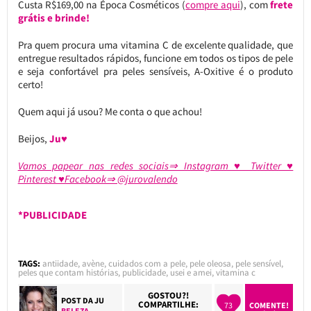
Custa R$169,00 na Época Cosméticos (
compre aqui
), com
frete
grátis e brinde!
Pra quem procura uma vitamina C de excelente qualidade, que
entregue resultados rápidos, funcione em todos os tipos de pele
e seja confortável pra peles sensíveis, A-Oxitive é o produto
certo!
Quem aqui já usou? Me conta o que achou!
Beijos,
Ju♥
Vamos papear nas redes sociais⇒ Instagram ♥ Twitter ♥
Pinterest ♥Facebook⇒ @jurovalendo
*PUBLICIDADE
TAGS:
antiidade
,
avène
,
cuidados com a pele
,
pele oleosa
,
pele sensível
,
peles que contam histórias
,
publicidade
,
usei e amei
,
vitamina c
GOSTOU?!
POST DA
JU
COMPARTILHE:
73
COMENTE!
BELEZA