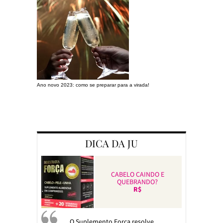
Ano novo 2023: como se preparar para a virada!
Preparando a c
DICA DA JU
CABELO CAINDO E
QUEBRANDO?
R$
O Suplemento Força resolve