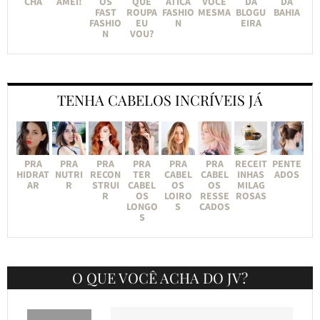
CHA
AMEI!
OS
QUE
ÁTICA
VOCÊ
DA
DA
FAST
ROUPA
FASHIO
MESMA
BLOGU
BAHIA
FASHIO
EU
N
EIRA
N
VOU?
TENHA CABELOS INCRÍVEIS JÁ
PRA
PRA
PRA
PRA
PRA
PRA
RECEIT
PENTE
HIDRAT
NUTRI
RECON
TER
CABEL
CABEL
INHAS
ADOS
AR
R
STRUI
CABEL
OS
OS
MILAG
R
OS
LOIRO
RESSE
ROSAS
LONGO
S
CADOS
S
O QUE VOCÊ ACHA DO JV?