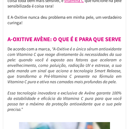
coisa toda bem mais sensível, e
vitamina C
que funcione na pele
sensibilizada é coisa rara!
E A-Oxitive nunca deu problema em minha pele, um verdadeiro
curinga!
A-OXITIVE AVÈNE: O QUE É E PARA QUE SERVE
De acordo com a marca,
“A-Oxitive é o único sérum antioxidante
com Vitamina C que reage diretamente às necessidades da sua
pele: quando você é exposta aos fatores que aceleram o
envelhecimento, como poluição, radiação UV e estresse, a sua
pele manda um sinal que aciona a tecnologia Smart Release,
que transforma a Pré-Vitamina C presente na fórmula em
Vitamina C pura e ativa nas camadas mais profundas da pele.
Essa tecnologia inovadora e exclusiva de Avène garante 100%
da estabilidade e eficácia da Vitamina C pura para que você
possa ter o máximo da proteção antioxidante que a sua pele
precisa.”