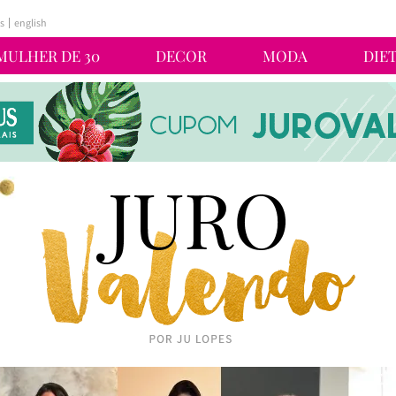
s
english
MULHER DE 30
DECOR
MODA
DIE