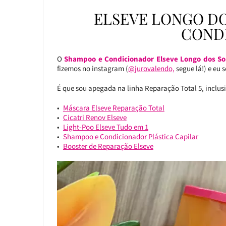
ELSEVE LONGO D
COND
O
Shampoo e Condicionador Elseve Longo dos S
fizemos no instagram (
@jurovalendo,
segue lá!) e eu 
É que sou apegada na linha Reparação Total 5, inclusiv
Máscara Elseve Reparação Total
Cicatri Renov Elseve
Light-Poo Elseve Tudo em 1
Shampoo e Condicionador Plástica Capilar
Booster de Reparação Elseve