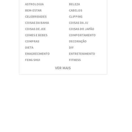
ASTROLOGIA
BELEZA
BEM-ESTAR
CABELOS
CELEBRIDADES
CLIPPING
COISAS DA BAHIA
COISAS DA JU
COISAS DE JEE
COISAS DO JAPÃO
COMES E BEBES
COMPORTAMENTO
COMPRAS
DECORAÇÃO
DIETA
DIY
EMAGRECIMENTO
ENTRETENIMENTO
FENG SHUI
FITNESS
VER MAIS