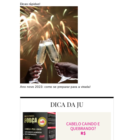
Dicas rápidas!
Ano novo 2023: como se preparar para a virada!
Preparando a cas
DICA DA JU
CABELO CAINDO E
QUEBRANDO?
R$