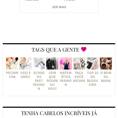
VER MAIS
TAGS QUE A GENTE
PECHIN
USEI E
ACHAD
COM
MATEM
FAÇA
TOP 10
O BOM
CHA
AMEI!
OS
QUE
ÁTICA
VOCÊ
DA
DA
FAST
ROUPA
FASHIO
MESMA
BLOGU
BAHIA
FASHIO
EU
N
EIRA
N
VOU?
TENHA CABELOS INCRÍVEIS JÁ