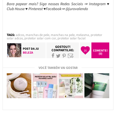
Bora papear mais? Siga nossas Redes Sociais ⇒ Instagram ♥
Club House ♥ Pinterest ♥Facebook⇒ @jurovalendo
TAGS:
adcos
,
manchas de pele
,
manchas na pele
,
melasma
,
protetor
solar adcos
,
protetor solar com cor
,
protetor solar facial
GOSTOU?!
POST DA
JU
COMPARTILHE:
16
COMENTE!
BELEZA
(0)
VOCÊ TAMBÉM VAI GOSTAR