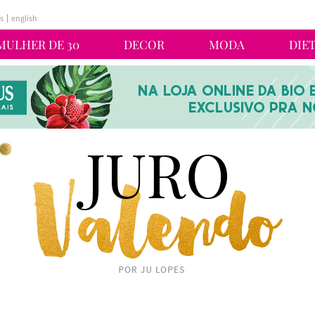
s
english
MULHER DE 30
DECOR
MODA
DIE