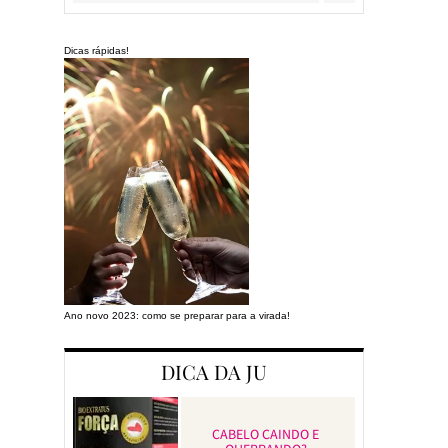
Dicas rápidas!
Ano novo 2023: como se preparar para a virada!
Preparando a cas
DICA DA JU
CABELO CAINDO E