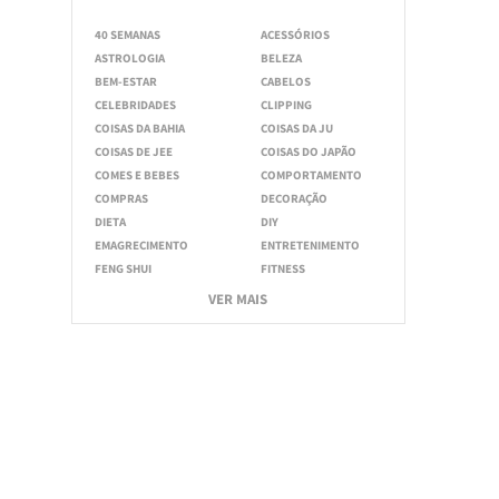
40 SEMANAS
ACESSÓRIOS
ASTROLOGIA
BELEZA
BEM-ESTAR
CABELOS
CELEBRIDADES
CLIPPING
COISAS DA BAHIA
COISAS DA JU
COISAS DE JEE
COISAS DO JAPÃO
COMES E BEBES
COMPORTAMENTO
COMPRAS
DECORAÇÃO
DIETA
DIY
EMAGRECIMENTO
ENTRETENIMENTO
FENG SHUI
FITNESS
VER MAIS