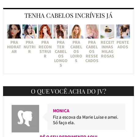
TENHA CABELOS INCRÍVEIS JÁ
PRA
PRA
PRA
PRA
PRA
PRA
RECEIT
PENTE
HIDRAT
NUTRI
RECON
TER
CABEL
CABEL
INHAS
ADOS
AR
R
STRUI
CABEL
OS
OS
MILAG
R
OS
LOIRO
RESSE
ROSAS
LONGO
S
CADOS
S
O QUE VOCÊ ACHA DO JV?
MONICA
Fiz a escova da Marie Luise e amei.
Só faço ela.
DÊ O SEU DEPOIMENTO AQUI