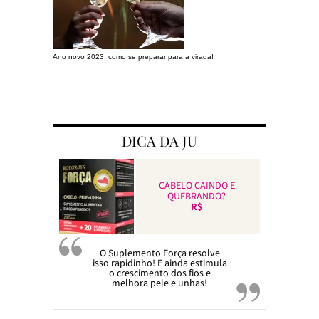
Ano novo 2023: como se preparar para a virada!
Preparando a c
DICA DA JU
CABELO CAINDO E
QUEBRANDO?
R$
O Suplemento Força resolve
isso rapidinho! E ainda estimula
o crescimento dos fios e
melhora pele e unhas!