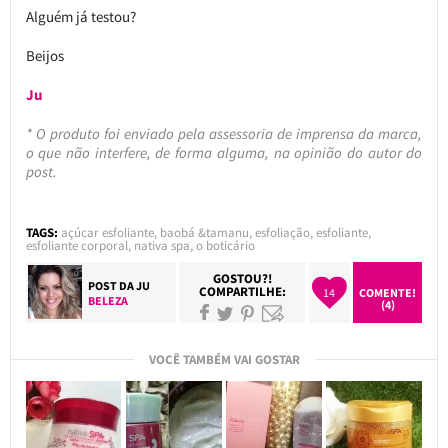
Alguém já testou?
Beijos
Ju
* O produto foi enviado pela assessoria de imprensa da marca,
o que não interfere, de forma alguma, na opinião do autor do
post.
TAGS:
açúcar esfoliante
,
baobá &tamanu
,
esfoliação
,
esfoliante
,
esfoliante corporal
,
nativa spa
,
o boticário
GOSTOU?!
POST DA
JU
COMPARTILHE:
14
COMENTE!
BELEZA
(4)
VOCÊ TAMBÉM VAI GOSTAR