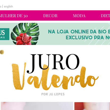
s
english
MULHER DE 30
DECOR
MODA
DIE