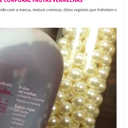
E CORPORAL FRUTAS VERMELHAS
cordo com a marca,
textura cremosa, óleos vegetais que hidratam e