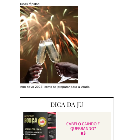
Dicas rápidas!
Ano novo 2023: como se preparar para a virada!
Preparando a cas
DICA DA JU
CABELO CAINDO E
QUEBRANDO?
R$