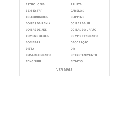
ASTROLOGIA
BELEZA
BEM-ESTAR
CABELOS
CELEBRIDADES
CLIPPING
COISAS DA BAHIA
COISAS DA JU
COISAS DE JEE
COISAS DO JAPÃO
COMES E BEBES
COMPORTAMENTO
COMPRAS
DECORAÇÃO
DIETA
DIY
EMAGRECIMENTO
ENTRETENIMENTO
FENG SHUI
FITNESS
VER MAIS