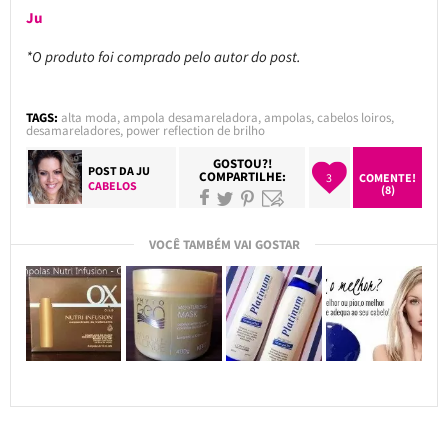
Ju
*O produto foi comprado pelo autor do post.
TAGS:
alta moda
,
ampola desamareladora
,
ampolas
,
cabelos loiros
,
desamareladores
,
power reflection de brilho
GOSTOU?!
POST DA
JU
COMPARTILHE:
3
COMENTE!
CABELOS
(8)
VOCÊ TAMBÉM VAI GOSTAR