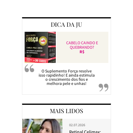
Preparando a c
DICA DA JU
CABELO CAINDO E
QUEBRANDO?
R$
O Suplemento Força resolve
isso rapidinho! E ainda estimula
o crescimento dos fios e
melhora pele e unhas!
MAIS LIDOS
02.07.2026
Retinal Celimax: