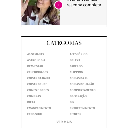
resenha completa
1
CATEGORIAS
40 SEMANAS
ACESSÓRIOS
ASTROLOGIA
BELEZA
BEM-ESTAR
CABELOS
CELEBRIDADES
CLIPPING
COISAS DA BAHIA
COISAS DA JU
COISAS DE JEE
COISAS DO JAPÃO
COMES E BEBES
COMPORTAMENTO
COMPRAS
DECORAÇÃO
DIETA
DIY
EMAGRECIMENTO
ENTRETENIMENTO
FENG SHUI
FITNESS
VER MAIS