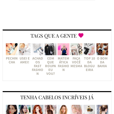
TAGS QUE A GENTE
PECHIN
USEI E
ACHAD
COM
MATEM
FAÇA
TOP 10
O BOM
CHA
AMEI!
OS
QUE
ÁTICA
VOCÊ
DA
DA
FAST
ROUPA
FASHIO
MESMA
BLOGU
BAHIA
FASHIO
EU
N
EIRA
N
VOU?
TENHA CABELOS INCRÍVEIS JÁ