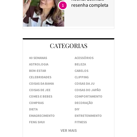
resenha completa
1
CATEGORIAS
40 SEMANAS
ACESSÓRIOS
ASTROLOGIA
BELEZA
BEM-ESTAR
CABELOS
CELEBRIDADES
CLIPPING
COISAS DA BAHIA
COISAS DA JU
COISAS DE JEE
COISAS DO JAPÃO
COMES E BEBES
COMPORTAMENTO
COMPRAS
DECORAÇÃO
DIETA
DIY
EMAGRECIMENTO
ENTRETENIMENTO
FENG SHUI
FITNESS
VER MAIS