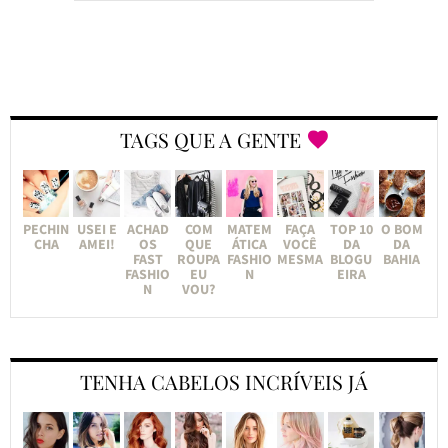
TAGS QUE A GENTE
PECHIN
USEI E
ACHAD
COM
MATEM
FAÇA
TOP 10
O BOM
CHA
AMEI!
OS
QUE
ÁTICA
VOCÊ
DA
DA
FAST
ROUPA
FASHIO
MESMA
BLOGU
BAHIA
FASHIO
EU
N
EIRA
N
VOU?
TENHA CABELOS INCRÍVEIS JÁ