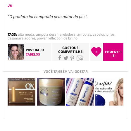
Ju
*O produto foi comprado pelo autor do post.
TAGS:
alta moda
,
ampola desamareladora
,
ampolas
,
cabelos loiros
,
desamareladores
,
power reflection de brilho
GOSTOU?!
POST DA
JU
COMPARTILHE:
3
COMENTE!
CABELOS
(8)
VOCÊ TAMBÉM VAI GOSTAR