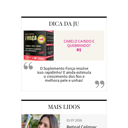
Preparando a c
DICA DA JU
CABELO CAINDO E
QUEBRANDO?
R$
O Suplemento Força resolve
isso rapidinho! E ainda estimula
o crescimento dos fios e
melhora pele e unhas!
MAIS LIDOS
02.07.2026
Retinal Celimax: