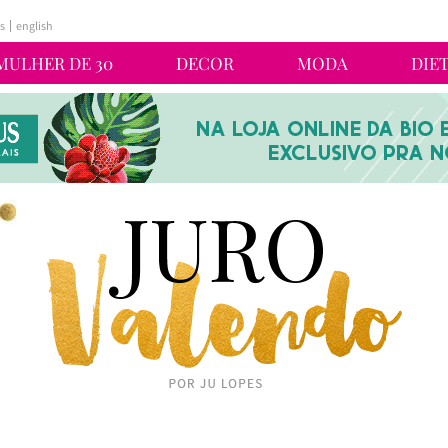
s
english
MULHER DE 30
DECOR
MODA
DIE