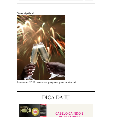
Dicas rápidas!
Ano novo 2023: como se preparar para a virada!
Preparando a cas
DICA DA JU
CABELO CAINDO E