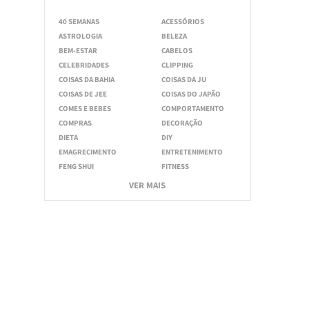
40 SEMANAS
ACESSÓRIOS
ASTROLOGIA
BELEZA
BEM-ESTAR
CABELOS
CELEBRIDADES
CLIPPING
COISAS DA BAHIA
COISAS DA JU
COISAS DE JEE
COISAS DO JAPÃO
COMES E BEBES
COMPORTAMENTO
COMPRAS
DECORAÇÃO
DIETA
DIY
EMAGRECIMENTO
ENTRETENIMENTO
FENG SHUI
FITNESS
VER MAIS