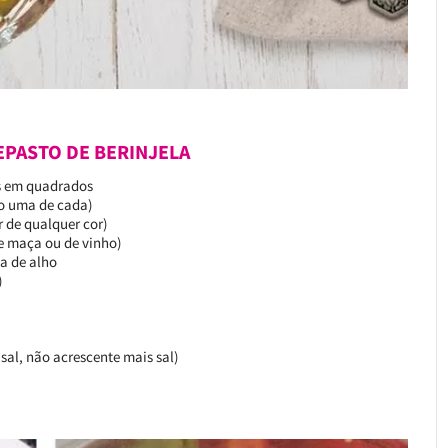
EPASTO DE BERINJELA
is em quadrados
co uma de cada)
r de qualquer cor)
de maça ou de vinho)
ta de alho
)
 sal, não acrescente mais sal)