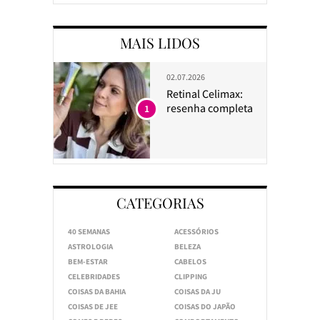
MAIS LIDOS
02.07.2026
Retinal Celimax:
resenha completa
1
CATEGORIAS
40 SEMANAS
ACESSÓRIOS
ASTROLOGIA
BELEZA
BEM-ESTAR
CABELOS
CELEBRIDADES
CLIPPING
COISAS DA BAHIA
COISAS DA JU
COISAS DE JEE
COISAS DO JAPÃO