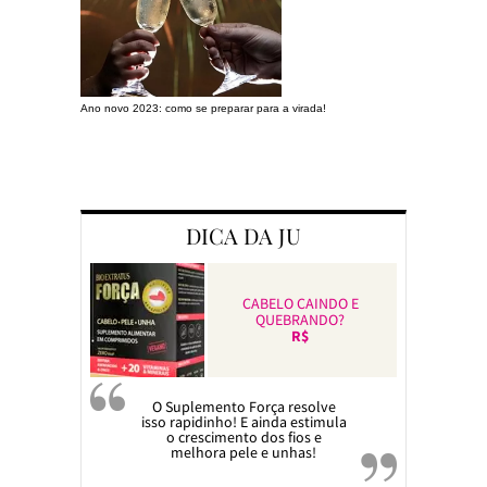
Ano novo 2023: como se preparar para a virada!
Preparando a c
DICA DA JU
CABELO CAINDO E
QUEBRANDO?
R$
O Suplemento Força resolve
isso rapidinho! E ainda estimula
o crescimento dos fios e
melhora pele e unhas!