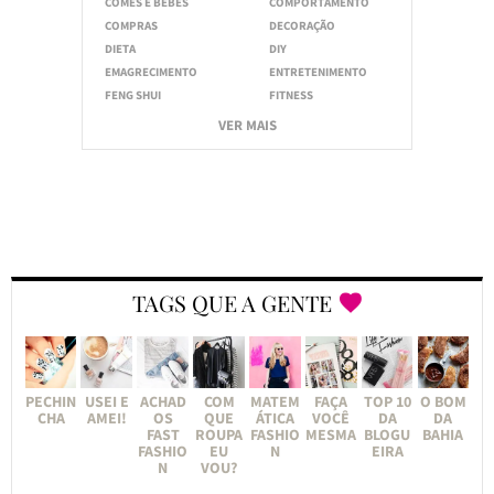
COMES E BEBES
COMPORTAMENTO
COMPRAS
DECORAÇÃO
DIETA
DIY
EMAGRECIMENTO
ENTRETENIMENTO
FENG SHUI
FITNESS
VER MAIS
TAGS QUE A GENTE
PECHIN
USEI E
ACHAD
COM
MATEM
FAÇA
TOP 10
O BOM
CHA
AMEI!
OS
QUE
ÁTICA
VOCÊ
DA
DA
FAST
ROUPA
FASHIO
MESMA
BLOGU
BAHIA
FASHIO
EU
N
EIRA
N
VOU?