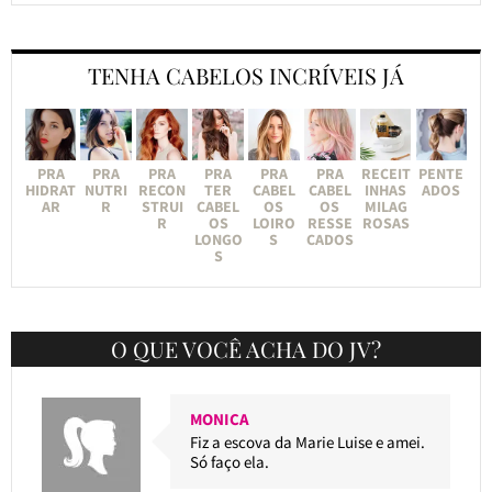
TENHA CABELOS INCRÍVEIS JÁ
PRA
PRA
PRA
PRA
PRA
PRA
RECEIT
PENTE
HIDRAT
NUTRI
RECON
TER
CABEL
CABEL
INHAS
ADOS
AR
R
STRUI
CABEL
OS
OS
MILAG
R
OS
LOIRO
RESSE
ROSAS
LONGO
S
CADOS
S
O QUE VOCÊ ACHA DO JV?
MONICA
Fiz a escova da Marie Luise e amei.
Só faço ela.