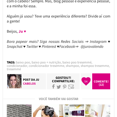
com o cabelo? Sempre. Mas, blog pessoal é experiência pessoal,
e a minha foi essa.
Alguém já usou? Teve uma experiência diferente? Divide aí com
a gente!
Beijos,
Ju ♥
Bora papear mais? Siga nossas Redes Sociais ⇒ Instagram ♥
Snapchat ♥ Twitter ♥ Pinterest ♥Facebook⇒ @jurovalendo
TAGS:
baixo poo
,
baixo poo + nutrição
,
baixo poo tresemmé
,
condicionador
,
condicionador tresemme
,
shampoo
,
shampoo tresemme
,
tresemmé
GOSTOU?!
POST DA
JU
COMPARTILHE:
54
COMENTE!
CABELOS
(12)
VOCÊ TAMBÉM VAI GOSTAR