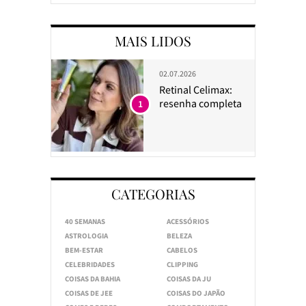
MAIS LIDOS
02.07.2026
Retinal Celimax:
resenha completa
1
CATEGORIAS
40 SEMANAS
ACESSÓRIOS
ASTROLOGIA
BELEZA
BEM-ESTAR
CABELOS
CELEBRIDADES
CLIPPING
COISAS DA BAHIA
COISAS DA JU
COISAS DE JEE
COISAS DO JAPÃO