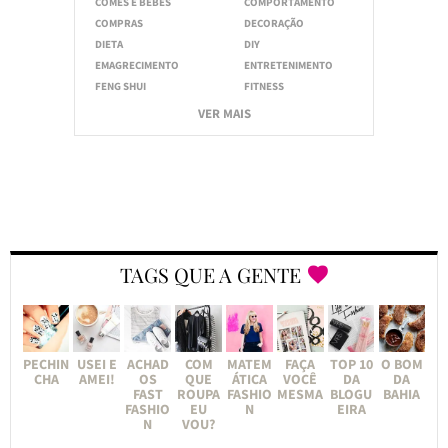
COMES E BEBES
COMPORTAMENTO
COMPRAS
DECORAÇÃO
DIETA
DIY
EMAGRECIMENTO
ENTRETENIMENTO
FENG SHUI
FITNESS
VER MAIS
TAGS QUE A GENTE
PECHIN
USEI E
ACHAD
COM
MATEM
FAÇA
TOP 10
O BOM
CHA
AMEI!
OS
QUE
ÁTICA
VOCÊ
DA
DA
FAST
ROUPA
FASHIO
MESMA
BLOGU
BAHIA
FASHIO
EU
N
EIRA
N
VOU?