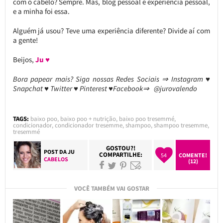
com o cabelo? Sempre. Mas, blog pessoal é experiência pessoal,
e a minha foi essa.
Alguém já usou? Teve uma experiência diferente? Divide aí com
a gente!
Beijos,
Ju ♥
Bora papear mais? Siga nossas Redes Sociais ⇒ Instagram ♥
Snapchat ♥ Twitter ♥ Pinterest ♥Facebook⇒ @jurovalendo
TAGS:
baixo poo
,
baixo poo + nutrição
,
baixo poo tresemmé
,
condicionador
,
condicionador tresemme
,
shampoo
,
shampoo tresemme
,
tresemmé
GOSTOU?!
POST DA
JU
COMPARTILHE:
54
COMENTE!
CABELOS
(12)
VOCÊ TAMBÉM VAI GOSTAR