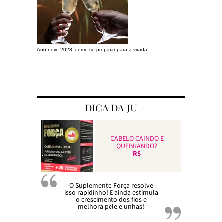
Ano novo 2023: como se preparar para a virada!
Preparando a c
DICA DA JU
CABELO CAINDO E
QUEBRANDO?
R$
O Suplemento Força resolve
isso rapidinho! E ainda estimula
o crescimento dos fios e
melhora pele e unhas!