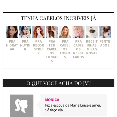
TENHA CABELOS INCRÍVEIS JÁ
PRA
PRA
PRA
PRA
PRA
PRA
RECEIT
PENTE
HIDRAT
NUTRI
RECON
TER
CABEL
CABEL
INHAS
ADOS
AR
R
STRUI
CABEL
OS
OS
MILAG
R
OS
LOIRO
RESSE
ROSAS
LONGO
S
CADOS
S
O QUE VOCÊ ACHA DO JV?
MONICA
Fiz a escova da Marie Luise e amei.
Só faço ela.