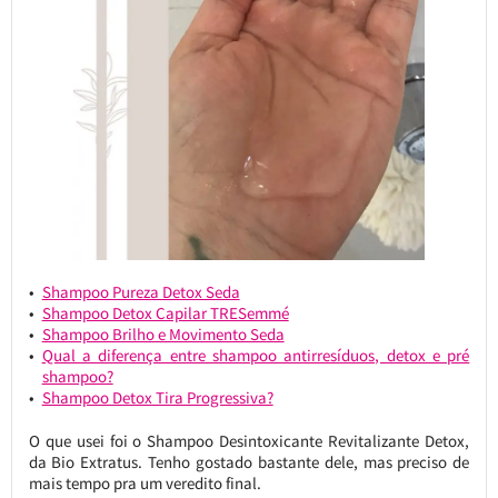
Shampoo Pureza Detox Seda
Shampoo Detox Capilar TRESemmé
Shampoo Brilho e Movimento Seda
Qual a diferença entre shampoo antirresíduos, detox e pré
shampoo?
Shampoo Detox Tira Progressiva?
O que usei foi o Shampoo Desintoxicante Revitalizante Detox,
da Bio Extratus. Tenho gostado bastante dele, mas preciso de
mais tempo pra um veredito final.