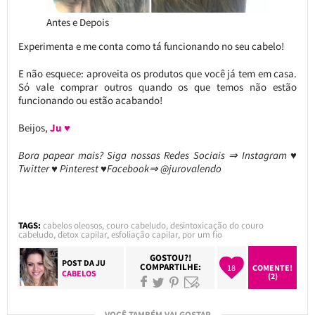
Antes e Depois
Experimenta e me conta como tá funcionando no seu cabelo!
E não esquece: aproveita os produtos que você já tem em casa.
Só vale comprar outros quando os que temos não estão
funcionando ou estão acabando!
Beijos,
Ju ♥
Bora papear mais? Siga nossas Redes Sociais ⇒ Instagram ♥
Twitter ♥ Pinterest ♥Facebook⇒ @jurovalendo
TAGS:
cabelos oleosos
,
couro cabeludo
,
desintoxicação do couro
cabeludo
,
detox capilar
,
esfoliação capilar
,
por um fio
GOSTOU?!
POST DA
JU
COMPARTILHE:
18
COMENTE!
CABELOS
(2)
VOCÊ TAMBÉM VAI GOSTAR