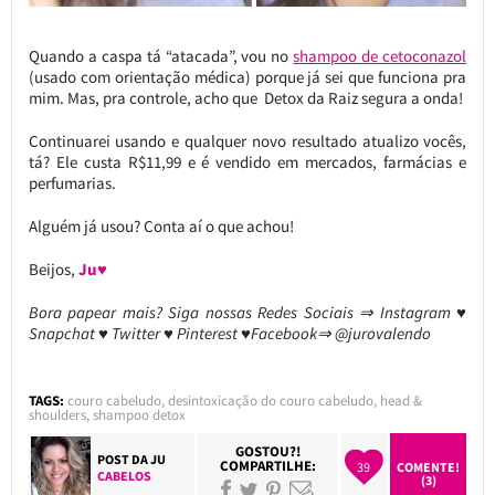
Quando a caspa tá “atacada”, vou no
shampoo de cetoconazol
(usado com orientação médica) porque já sei que funciona pra
mim. Mas, pra controle, acho que Detox da Raiz segura a onda!
Continuarei usando e qualquer novo resultado atualizo vocês,
tá? Ele custa R$11,99 e é vendido em mercados, farmácias e
perfumarias.
Alguém já usou? Conta aí o que achou!
Beijos,
Ju♥
Bora papear mais? Siga nossas Redes Sociais ⇒ Instagram ♥
Snapchat ♥ Twitter ♥ Pinterest ♥Facebook⇒ @jurovalendo
TAGS:
couro cabeludo
,
desintoxicação do couro cabeludo
,
head &
shoulders
,
shampoo detox
GOSTOU?!
POST DA
JU
COMPARTILHE:
39
COMENTE!
CABELOS
(3)