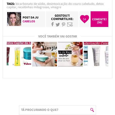
TAGS:
bicarbonato de sódio
,
desintoxicação do couro cabeludo
,
detox
capilar
,
receitinhas milagrosas
,
vinagre
GOSTOU?!
POST DA
JU
COMPARTILHE:
54
COMENTE!
CABELOS
(56)
VOCÊ TAMBÉM VAI GOSTAR