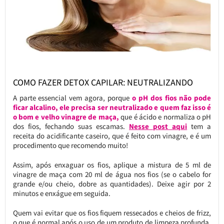
COMO FAZER DETOX CAPILAR: NEUTRALIZANDO
A parte essencial vem agora, porque
o pH dos fios não pode
ficar alcalino, ele precisa ser neutralizado e quem faz isso é
o bom e velho vinagre de maça,
que é ácido e normaliza o pH
dos fios, fechando suas escamas.
Nesse post aqui
tem a
receita do acidificante caseiro, que é feito com vinagre, e é um
procedimento que recomendo muito!
Assim, após enxaguar os fios, aplique a mistura de 5 ml de
vinagre de maça com 20 ml de água nos fios (se o cabelo for
grande e/ou cheio, dobre as quantidades). Deixe agir por 2
minutos e enxágue em seguida.
Quem vai evitar que os fios fiquem ressecados e cheios de frizz,
o que é normal após o uso de um produto de limpeza profunda,