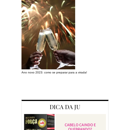
Ano novo 2023: como se preparar para a virada!
Preparando a c
DICA DA JU
CABELO CAINDO E
QUEBRANDO?