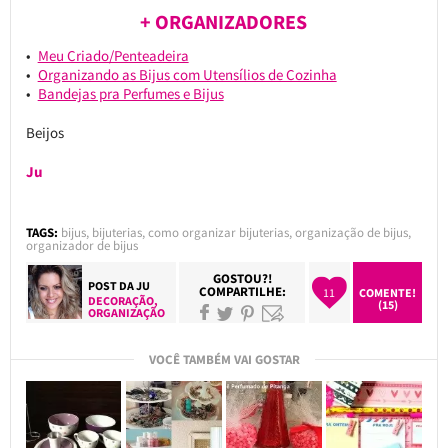
+ ORGANIZADORES
Meu Criado/Penteadeira
Organizando as Bijus com Utensílios de Cozinha
Bandejas pra Perfumes e Bijus
Beijos
Ju
TAGS:
bijus
,
bijuterias
,
como organizar bijuterias
,
organização de bijus
,
organizador de bijus
GOSTOU?!
POST DA
JU
COMPARTILHE:
11
COMENTE!
DECORAÇÃO
,
(15)
ORGANIZAÇÃO
VOCÊ TAMBÉM VAI GOSTAR