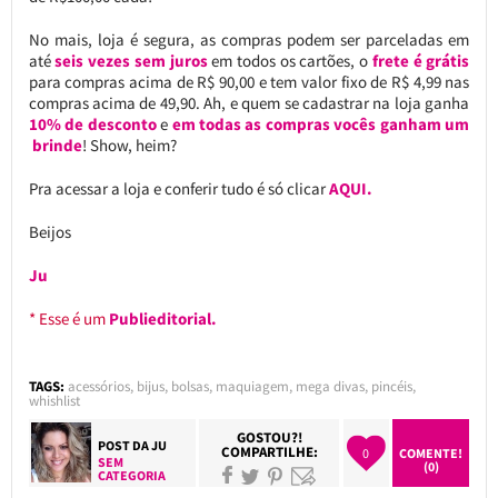
No mais, loja é segura, as compras podem ser parceladas em
até
seis vezes sem juros
em todos os cartões, o
frete é grátis
para compras acima de R$ 90,00 e tem valor fixo de R$ 4,99 nas
compras acima de 49,90. Ah, e quem se cadastrar na loja ganha
10% de desconto
e
em todas as compras vocês ganham um
brinde
! Show, heim?
Pra acessar a loja e conferir tudo é só clicar
AQUI.
Beijos
Ju
* Esse é um
Publieditorial.
TAGS:
acessórios
,
bijus
,
bolsas
,
maquiagem
,
mega divas
,
pincéis
,
whishlist
GOSTOU?!
POST DA
JU
COMPARTILHE:
0
COMENTE!
SEM
(0)
CATEGORIA