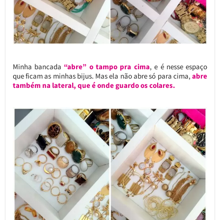
Minha bancada
“abre” o tampo pra cima
, e é nesse espaço
que ficam as minhas bijus. Mas ela não abre só para cima,
abre
também na lateral, que é onde guardo os colares.