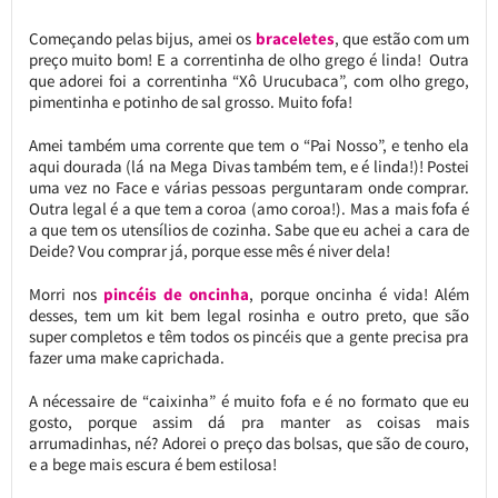
Começando pelas bijus, amei os
braceletes
, que estão com um
preço muito bom! E a correntinha de olho grego é linda! Outra
que adorei foi a correntinha “Xô Urucubaca”, com olho grego,
pimentinha e potinho de sal grosso. Muito fofa!
Amei também uma corrente que tem o “Pai Nosso”, e tenho ela
aqui dourada (lá na Mega Divas também tem, e é linda!)! Postei
uma vez no Face e várias pessoas perguntaram onde comprar.
Outra legal é a que tem a coroa (amo coroa!). Mas a mais fofa é
a que tem os utensílios de cozinha. Sabe que eu achei a cara de
Deide? Vou comprar já, porque esse mês é niver dela!
Morri nos
pincéis de oncinha
, porque oncinha é vida! Além
desses, tem um kit bem legal rosinha e outro preto, que são
super completos e têm todos os pincéis que a gente precisa pra
fazer uma make caprichada.
A nécessaire de “caixinha” é muito fofa e é no formato que eu
gosto, porque assim dá pra manter as coisas mais
arrumadinhas, né? Adorei o preço das bolsas, que são de couro,
e a bege mais escura é bem estilosa!