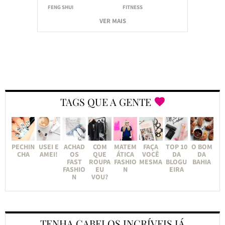
FENG SHUI
FITNESS
VER MAIS
TAGS QUE A GENTE
PECHIN
USEI E
ACHAD
COM
MATEM
FAÇA
TOP 10
O BOM
CHA
AMEI!
OS
QUE
ÁTICA
VOCÊ
DA
DA
FAST
ROUPA
FASHIO
MESMA
BLOGU
BAHIA
FASHIO
EU
N
EIRA
N
VOU?
TENHA CABELOS INCRÍVEIS JÁ