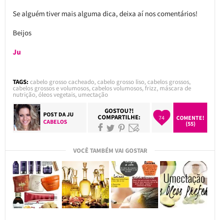
Se alguém tiver mais alguma dica, deixa aí nos comentários!
Beijos
Ju
TAGS:
cabelo grosso cacheado
,
cabelo grosso liso
,
cabelos grossos
,
cabelos grossos e volumosos
,
cabelos volumosos
,
frizz
,
máscara de
nutrição
,
óleos vegetais
,
umectação
GOSTOU?!
POST DA
JU
COMPARTILHE:
74
COMENTE!
CABELOS
(55)
VOCÊ TAMBÉM VAI GOSTAR