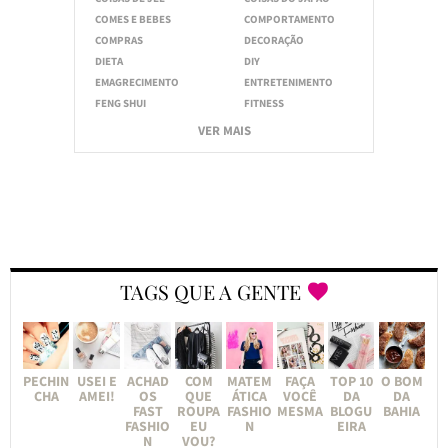
COMES E BEBES
COMPORTAMENTO
COMPRAS
DECORAÇÃO
DIETA
DIY
EMAGRECIMENTO
ENTRETENIMENTO
FENG SHUI
FITNESS
VER MAIS
TAGS QUE A GENTE
PECHIN
USEI E
ACHAD
COM
MATEM
FAÇA
TOP 10
O BOM
CHA
AMEI!
OS
QUE
ÁTICA
VOCÊ
DA
DA
FAST
ROUPA
FASHIO
MESMA
BLOGU
BAHIA
FASHIO
EU
N
EIRA
N
VOU?