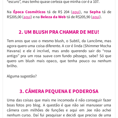
“escuro”, mas tenho quase certeza que minha cor é a 107.
Na
Época Cosméticos
tá de R$ 204 (
aqui
), na
Sepha
tá de
R$205,00 (
aqui
) e na
Beleza da Web
tá de R$205,90 (
aqui
).
2. UM BLUSH PRA CHAMAR DE MEU!
Tem anos que uso o mesmo blush, o Subtil, da Lancôme, mas
agora quero uma coisa diferente. A cor é linda (Shimmer Mocha
Havana) e ele é incrível, mas ando querendo sair do “rosa
antigo” pra um rosa suave com fundo pêssego, sabe? Só que
quero um blush mais opaco, que tenha pouco ou nenhum
brilho.
Alguma sugestão?
3. CÂMERA PEQUENA E PODEROSA
Uma das coisas que mais me incomoda é não conseguir fazer
boas fotos pro blog. A questão é que não sei manusear uma
câmera com milhões de funções e aqui em Jee não achei
nenhum curso. Daí fui pesquisar e decidi que preciso de uma