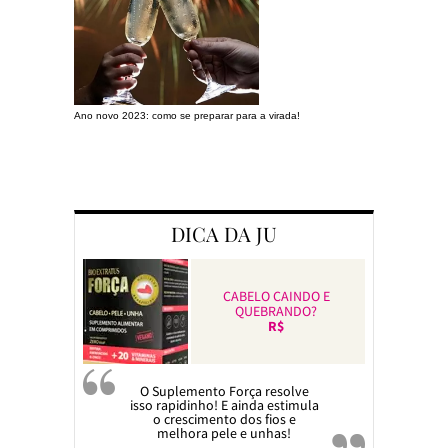
Ano novo 2023: como se preparar para a virada!
Preparando a c
DICA DA JU
CABELO CAINDO E
QUEBRANDO?
R$
O Suplemento Força resolve
isso rapidinho! E ainda estimula
o crescimento dos fios e
melhora pele e unhas!