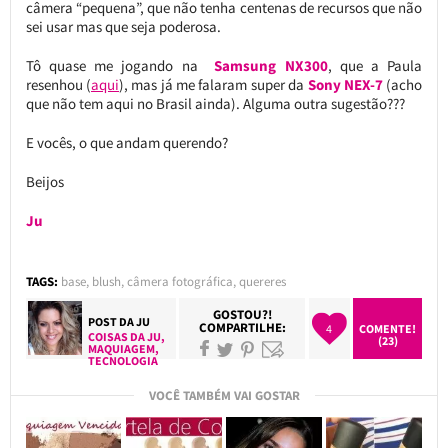
câmera “pequena”, que não tenha centenas de recursos que não
sei usar mas que seja poderosa.
Tô quase me jogando na
Samsung NX300
, que a Paula
resenhou (
aqui
), mas já me falaram super da
Sony
NEX-7
(acho
que não tem aqui no Brasil ainda).
Alguma outra sugestão???
E vocês, o que andam querendo?
Beijos
Ju
TAGS:
base
,
blush
,
câmera fotográfica
,
quereres
GOSTOU?!
POST DA
JU
COMPARTILHE:
4
COMENTE!
COISAS DA JU
,
(23)
MAQUIAGEM
,
TECNOLOGIA
VOCÊ TAMBÉM VAI GOSTAR