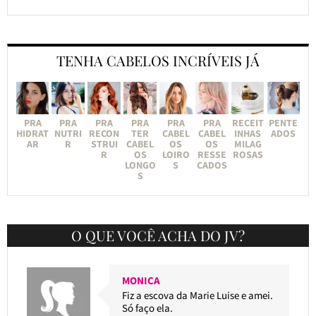
TENHA CABELOS INCRÍVEIS JÁ
PRA
PRA
PRA
PRA
PRA
PRA
RECEIT
PENTE
HIDRAT
NUTRI
RECON
TER
CABEL
CABEL
INHAS
ADOS
AR
R
STRUI
CABEL
OS
OS
MILAG
R
OS
LOIRO
RESSE
ROSAS
LONGO
S
CADOS
S
O QUE VOCÊ ACHA DO JV?
MONICA
Fiz a escova da Marie Luise e amei.
Só faço ela.