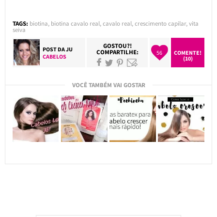
TAGS:
biotina
,
biotina cavalo real
,
cavalo real
,
crescimento capilar
,
vita
seiva
GOSTOU?!
POST DA
JU
COMPARTILHE:
56
COMENTE!
CABELOS
(10)
VOCÊ TAMBÉM VAI GOSTAR