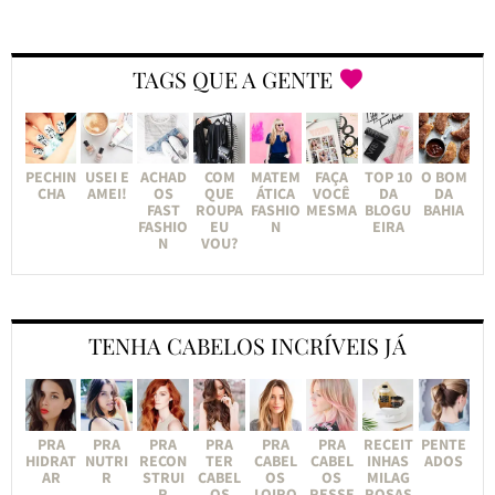
TAGS QUE A GENTE
PECHIN
USEI E
ACHAD
COM
MATEM
FAÇA
TOP 10
O BOM
CHA
AMEI!
OS
QUE
ÁTICA
VOCÊ
DA
DA
FAST
ROUPA
FASHIO
MESMA
BLOGU
BAHIA
FASHIO
EU
N
EIRA
N
VOU?
TENHA CABELOS INCRÍVEIS JÁ
PRA
PRA
PRA
PRA
PRA
PRA
RECEIT
PENTE
HIDRAT
NUTRI
RECON
TER
CABEL
CABEL
INHAS
ADOS
AR
R
STRUI
CABEL
OS
OS
MILAG
R
OS
LOIRO
RESSE
ROSAS