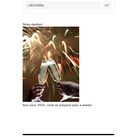
Dicas rápidas!
Ano novo 2023: como se preparar para a virada!
Preparando a c