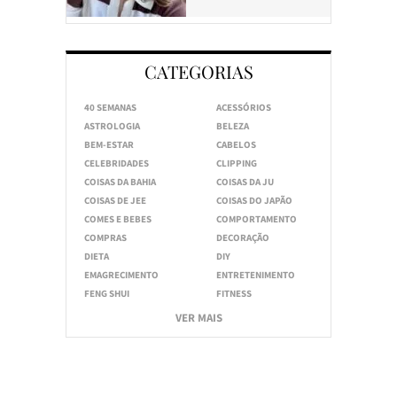
CATEGORIAS
40 SEMANAS
ACESSÓRIOS
ASTROLOGIA
BELEZA
BEM-ESTAR
CABELOS
CELEBRIDADES
CLIPPING
COISAS DA BAHIA
COISAS DA JU
COISAS DE JEE
COISAS DO JAPÃO
COMES E BEBES
COMPORTAMENTO
COMPRAS
DECORAÇÃO
DIETA
DIY
EMAGRECIMENTO
ENTRETENIMENTO
FENG SHUI
FITNESS
VER MAIS