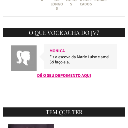
LONGO
S
CADOS
S
O QUE VOCÊ ACHA DO JV?
MONICA
Fiz a escova da Marie Luise e amei.
Só faço ela.
DÊ O SEU DEPOIMENTO AQUI
TEM QUE TER