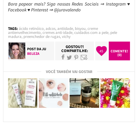
Bora papear mais? Siga nossas Redes Sociais ⇒ Instagram ♥
Facebook ♥ Pinterest ⇒ @jurovalendo
TAGS:
ácido retinóico
,
adcos
,
antiidade
,
bisyou
,
creme
antienvelhecimento
,
cremes anti-idade
,
cuidados com a pele
,
pele
madura
,
preenchedor de rugas
,
vichy
GOSTOU?!
POST DA
JU
COMPARTILHE:
45
COMENTE!
BELEZA
(0)
VOCÊ TAMBÉM VAI GOSTAR