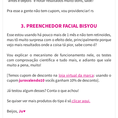
“antes e depois” e notar resultados muito bons, sabe?
Pra esse a gente não tem cupom, vou providenciar! rs
3. PREENCHEDOR FACIAL BISYOU
Esse estou usando há pouco mais de 1 mês e não tem retinoides,
mas tô muito surpresa com o efeito dele, principalmente porque
vejo mais resultados onde a coisa tá pior, sabe como é?
Vou explicar o mecanismo de funcionamento nele, os testes
com comprovação cientifica e tudo mais, e adianto que vale
muito a pena, muito!
[Temos cupom de desconto na
loja virtual da marca
: usando o
cupom
jurovalendo10
vocês ganham 10% de desconto].
Já testou algum desses? Conta o que achou!
Se quiser ver mais produtos do tipo é só
clicar aqui.
Beijos,
Ju♥