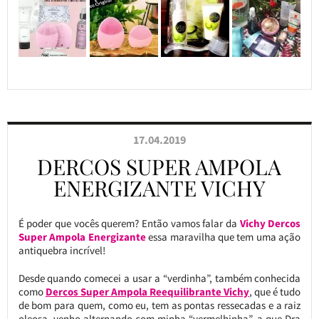
17.04.2019
DERCOS SUPER AMPOLA
ENERGIZANTE VICHY
É poder que vocês querem? Então vamos falar da
Vichy
Dercos
Super Ampola Energizante
essa maravilha que tem uma ação
antiquebra incrível!
Desde quando comecei a usar a “verdinha”, também conhecida
como
Dercos Super Ampola Reequilibrante Vichy
, que é tudo
de bom para quem, como eu, tem as pontas ressecadas e a raiz
oleosa, venho alternando com minha “vermelhinha”, a que Dra