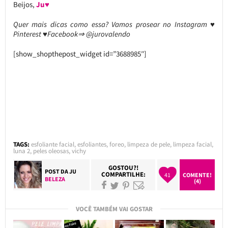
Beijos,
Ju♥
Quer mais dicas como essa? Vamos prosear no Instagram ♥
Pinterest ♥Facebook⇒ @jurovalendo
[show_shopthepost_widget id=”3688985″]
TAGS:
esfoliante facial
,
esfoliantes
,
foreo
,
limpeza de pele
,
limpeza facial
,
luna 2
,
peles oleosas
,
vichy
GOSTOU?!
POST DA
JU
COMPARTILHE:
41
COMENTE!
BELEZA
(4)
VOCÊ TAMBÉM VAI GOSTAR