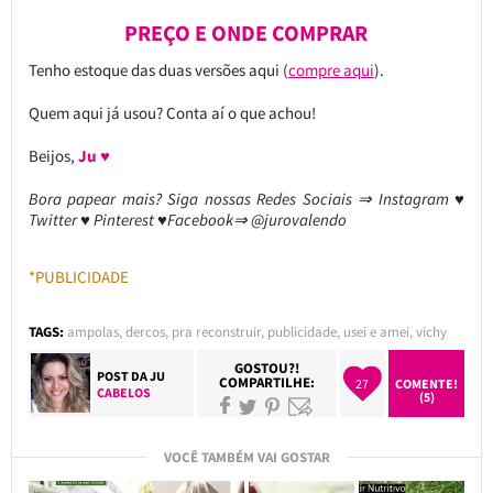
PREÇO E ONDE COMPRAR
Tenho estoque das duas versões aqui (
compre aqui
).
Quem aqui já usou? Conta aí o que achou!
Beijos,
Ju ♥
Bora papear mais? Siga nossas Redes Sociais ⇒ Instagram ♥
Twitter ♥ Pinterest ♥Facebook⇒ @jurovalendo
*PUBLICIDADE
TAGS:
ampolas
,
dercos
,
pra reconstruir
,
publicidade
,
usei e amei
,
vichy
GOSTOU?!
POST DA
JU
COMPARTILHE:
27
COMENTE!
CABELOS
(5)
VOCÊ TAMBÉM VAI GOSTAR