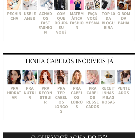
PECHIN
USEI E
ACHAD
COM
MATEM
FAÇA
TOP 10
O BOM
CHA
AMEI!
OS
QUE
ÁTICA
VOCÊ
DA
DA
FAST
ROUPA
FASHIO
MESMA
BLOGU
BAHIA
FASHIO
EU
N
EIRA
N
VOU?
TENHA CABELOS INCRÍVEIS JÁ
PRA
PRA
PRA
PRA
PRA
PRA
RECEIT
PENTE
HIDRAT
NUTRI
RECON
TER
CABEL
CABEL
INHAS
ADOS
AR
R
STRUI
CABEL
OS
OS
MILAG
R
OS
LOIRO
RESSE
ROSAS
LONGO
S
CADOS
S
O QUE VOCÊ ACHA DO JV?