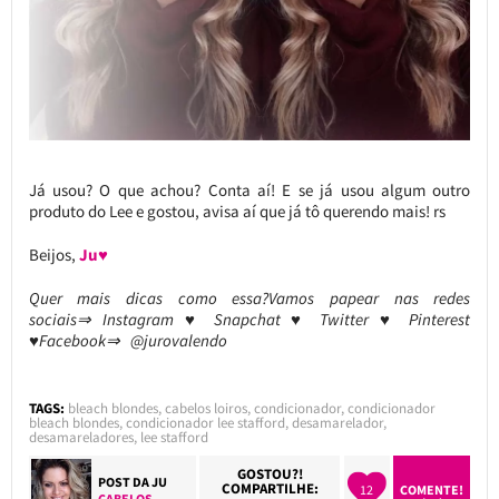
Já usou? O que achou? Conta aí! E se já usou algum outro
produto do Lee e gostou, avisa aí que já tô querendo mais! rs
Beijos,
Ju♥
Quer mais dicas como essa?Vamos papear nas redes
sociais⇒ Instagram ♥ Snapchat ♥ Twitter ♥ Pinterest
♥Facebook⇒ @jurovalendo
TAGS:
bleach blondes
,
cabelos loiros
,
condicionador
,
condicionador
bleach blondes
,
condicionador lee stafford
,
desamarelador
,
desamareladores
,
lee stafford
GOSTOU?!
POST DA
JU
COMPARTILHE:
12
COMENTE!
CABELOS