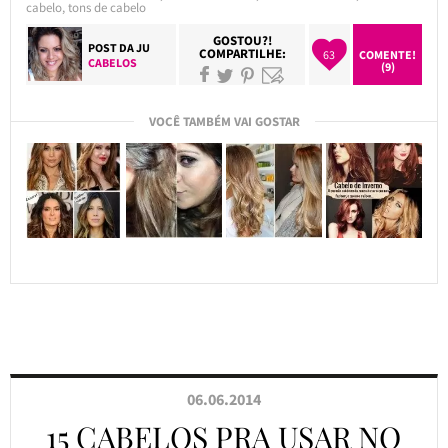
cabelo
,
tons de cabelo
GOSTOU?!
POST DA
JU
COMPARTILHE:
63
COMENTE!
CABELOS
(9)
VOCÊ TAMBÉM VAI GOSTAR
06.06.2014
15 CABELOS PRA USAR NO