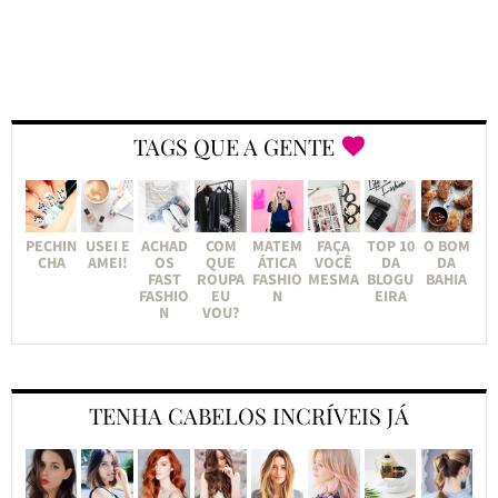
TAGS QUE A GENTE
PECHIN
USEI E
ACHAD
COM
MATEM
FAÇA
TOP 10
O BOM
CHA
AMEI!
OS
QUE
ÁTICA
VOCÊ
DA
DA
FAST
ROUPA
FASHIO
MESMA
BLOGU
BAHIA
FASHIO
EU
N
EIRA
N
VOU?
TENHA CABELOS INCRÍVEIS JÁ