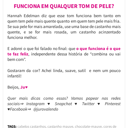
FUNCIONA EM QUALQUER TOM DE PELE?
Hannah Edelman diz que esse tom funciona bem tanto em
quem tem pele mais quente quanto em quem tem pele mais fria.
Se sua pele for mais amarelada, use uma base de castanho mais
quente, e se for mais rosada, um castanho acinzentado
funciona melhor.
E adorei o que foi falado no final: que
o que funciona é o que
te faz feliz
, independente dessa história de “combina ou vai
bem com”.
Gostaram da cor? Achei linda, suave, sutil e nem um pouco
infantil!
Beijos,
Ju♥
Quer mais dicas como essas? Vamos papear nas redes
sociais⇒ Instagram ♥ Snapchat ♥ Twitter ♥ Pinterest
♥Facebook⇒ @jurovalendo
TAGS:
cabelos castanhos
,
castanho mauve
,
chocolate-mauve
,
cores de