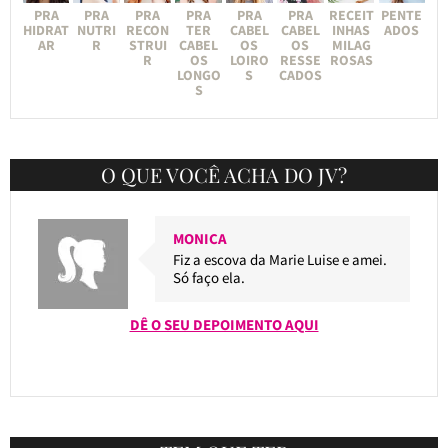
PRA
PRA
PRA
PRA
PRA
PRA
RECEIT
PENTE
HIDRAT
NUTRI
RECON
TER
CABEL
CABEL
INHAS
ADOS
AR
R
STRUI
CABEL
OS
OS
MILAG
R
OS
LOIRO
RESSE
ROSAS
LONGO
S
CADOS
S
O QUE VOCÊ ACHA DO JV?
MONICA
Fiz a escova da Marie Luise e amei.
Só faço ela.
DÊ O SEU DEPOIMENTO AQUI