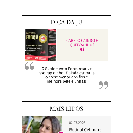
Preparando a c
DICA DA JU
CABELO CAINDO E
QUEBRANDO?
R$
O Suplemento Força resolve
isso rapidinho! E ainda estimula
o crescimento dos fios e
melhora pele e unhas!
MAIS LIDOS
02.07.2026
Retinal Celimax: