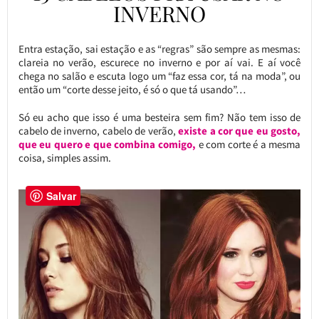
INVERNO
Entra estação, sai estação e as “regras” são sempre as mesmas:
clareia no verão, escurece no inverno e por aí vai. E aí você
chega no salão e escuta logo um “faz essa cor, tá na moda”, ou
então um “corte desse jeito, é só o que tá usando”…
Só eu acho que isso é uma besteira sem fim? Não tem isso de
cabelo de inverno, cabelo de verão,
existe a cor que eu gosto,
que eu quero e que combina comigo,
e com corte é a mesma
coisa, simples assim.
Salvar