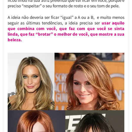
ficou lindo na sua atriz preferida que vai ficar em você, porque é
preciso “respeitar” o seu formato de rosto e o seu tom de pele.
A ideia não deveria ser ficar “igual” a A ou a B, e muito menos
seguir as últimas tendências, a ideia precisa ser
usar aquilo
que combina com você, que faz com que você se sinta
linda, que faz “brotar” o melhor de você, que mostre a sua
beleza.