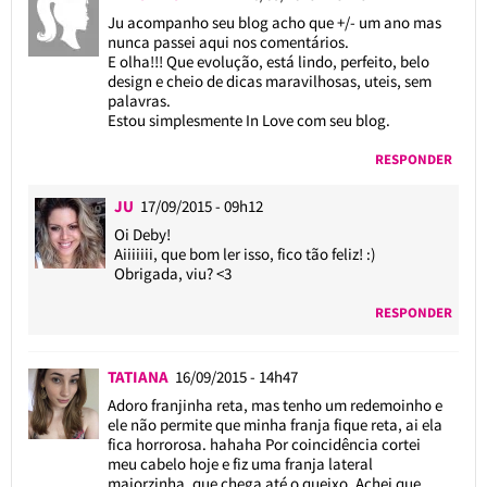
Ju acompanho seu blog acho que +/- um ano mas
nunca passei aqui nos comentários.
E olha!!! Que evolução, está lindo, perfeito, belo
design e cheio de dicas maravilhosas, uteis, sem
palavras.
Estou simplesmente In Love com seu blog.
RESPONDER
JU
17/09/2015 - 09h12
Oi Deby!
Aiiiiiii, que bom ler isso, fico tão feliz! :)
Obrigada, viu? <3
RESPONDER
TATIANA
16/09/2015 - 14h47
Adoro franjinha reta, mas tenho um redemoinho e
ele não permite que minha franja fique reta, ai ela
fica horrorosa. hahaha Por coincidência cortei
meu cabelo hoje e fiz uma franja lateral
maiorzinha, que chega até o queixo. Achei que