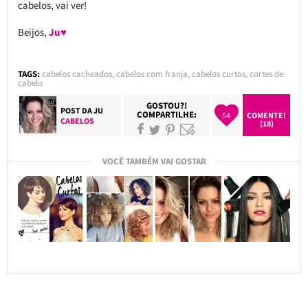
cabelos, vai ver!
Beijos,
Ju♥
TAGS:
cabelos cacheados
,
cabelos com franja
,
cabelos curtos
,
cortes de
cabelo
GOSTOU?!
POST DA
JU
COMPARTILHE:
54
COMENTE!
CABELOS
(18)
VOCÊ TAMBÉM VAI GOSTAR