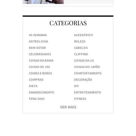
CATEGORIAS
40 SEMANAS
ACESSÓRIOS
ASTROLOGIA
BELEZA
BEM-ESTAR
CABELOS
CELEBRIDADES
CLIPPING
COISAS DA BAHIA
COISAS DA JU
COISAS DE JEE
COISAS DO JAPÃO
COMES E BEBES
COMPORTAMENTO
COMPRAS
DECORAÇÃO
DIETA
DIY
EMAGRECIMENTO
ENTRETENIMENTO
FENG SHUI
FITNESS
VER MAIS