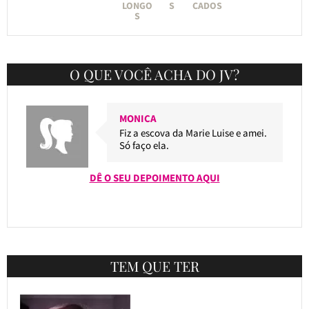
LONGO
S
CADOS
S
O QUE VOCÊ ACHA DO JV?
MONICA
Fiz a escova da Marie Luise e amei.
Só faço ela.
DÊ O SEU DEPOIMENTO AQUI
TEM QUE TER