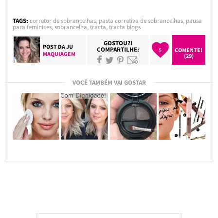
TAGS:
corretor de sobrancelhas
,
pasta corretiva de sobrancelhas
,
pausa
para feminices
,
sobrancelha
,
tracta
,
tracta blogs
GOSTOU?!
POST DA
JU
COMPARTILHE:
5
COMENTE!
MAQUIAGEM
(29)
VOCÊ TAMBÉM VAI GOSTAR