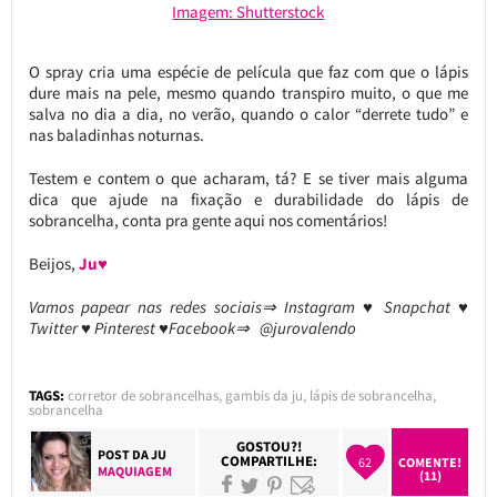
Imagem: Shutterstock
O spray cria uma espécie de película que faz com que o lápis
dure mais na pele, mesmo quando transpiro muito, o que me
salva no dia a dia, no verão, quando o calor “derrete tudo” e
nas baladinhas noturnas.
Testem e contem o que acharam, tá? E se tiver mais alguma
dica que ajude na fixação e durabilidade do lápis de
sobrancelha, conta pra gente aqui nos comentários!
Beijos,
Ju♥
Vamos papear nas redes sociais⇒ Instagram ♥ Snapchat ♥
Twitter ♥ Pinterest ♥Facebook⇒ @jurovalendo
TAGS:
corretor de sobrancelhas
,
gambis da ju
,
lápis de sobrancelha
,
sobrancelha
GOSTOU?!
POST DA
JU
COMPARTILHE:
62
COMENTE!
MAQUIAGEM
(11)