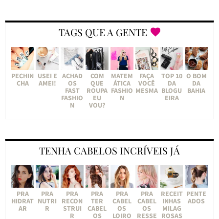
TAGS QUE A GENTE
PECHIN
USEI E
ACHAD
COM
MATEM
FAÇA
TOP 10
O BOM
CHA
AMEI!
OS
QUE
ÁTICA
VOCÊ
DA
DA
FAST
ROUPA
FASHIO
MESMA
BLOGU
BAHIA
FASHIO
EU
N
EIRA
N
VOU?
TENHA CABELOS INCRÍVEIS JÁ
PRA
PRA
PRA
PRA
PRA
PRA
RECEIT
PENTE
HIDRAT
NUTRI
RECON
TER
CABEL
CABEL
INHAS
ADOS
AR
R
STRUI
CABEL
OS
OS
MILAG
R
OS
LOIRO
RESSE
ROSAS