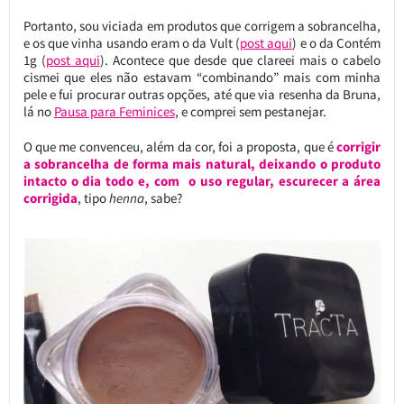
Portanto, sou viciada em produtos que corrigem a sobrancelha,
e os que vinha usando eram o da Vult (
post aqui
) e o da Contém
1g (
post aqui
). Acontece que desde que clareei mais o cabelo
cismei que eles não estavam “combinando” mais com minha
pele e fui procurar outras opções, até que via resenha da Bruna,
lá no
Pausa para Feminices
, e comprei sem pestanejar.
O que me convenceu, além da cor, foi a proposta, que é
corrigir
a sobrancelha de forma mais natural, deixando o produto
intacto o dia todo e, com o uso regular, escurecer a área
corrigida
, tipo
henna
, sabe?