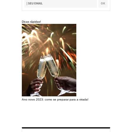
Dicas rápidas!
Ano novo 2023: como se preparar para a virada!
Preparando a c