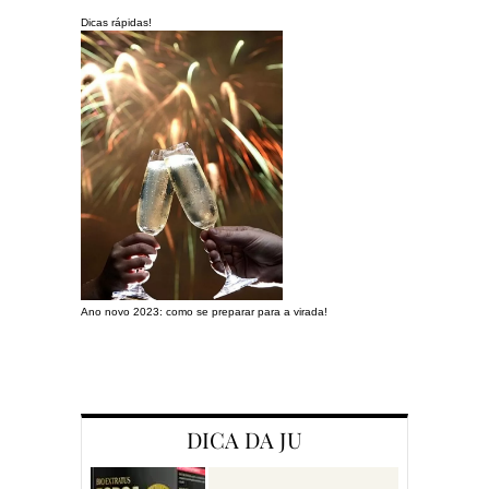
Dicas rápidas!
Ano novo 2023: como se preparar para a virada!
Preparando a c
DICA DA JU