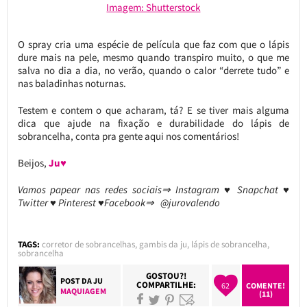
Imagem: Shutterstock
O spray cria uma espécie de película que faz com que o lápis
dure mais na pele, mesmo quando transpiro muito, o que me
salva no dia a dia, no verão, quando o calor “derrete tudo” e
nas baladinhas noturnas.
Testem e contem o que acharam, tá? E se tiver mais alguma
dica que ajude na fixação e durabilidade do lápis de
sobrancelha, conta pra gente aqui nos comentários!
Beijos,
Ju♥
Vamos papear nas redes sociais⇒ Instagram ♥ Snapchat ♥
Twitter ♥ Pinterest ♥Facebook⇒ @jurovalendo
TAGS:
corretor de sobrancelhas
,
gambis da ju
,
lápis de sobrancelha
,
sobrancelha
GOSTOU?!
POST DA
JU
COMPARTILHE:
62
COMENTE!
MAQUIAGEM
(11)