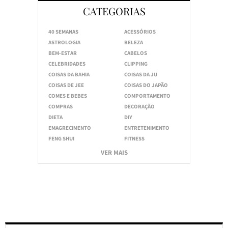
CATEGORIAS
40 SEMANAS
ACESSÓRIOS
ASTROLOGIA
BELEZA
BEM-ESTAR
CABELOS
CELEBRIDADES
CLIPPING
COISAS DA BAHIA
COISAS DA JU
COISAS DE JEE
COISAS DO JAPÃO
COMES E BEBES
COMPORTAMENTO
COMPRAS
DECORAÇÃO
DIETA
DIY
EMAGRECIMENTO
ENTRETENIMENTO
FENG SHUI
FITNESS
VER MAIS