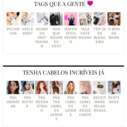
TAGS QUE A GENTE
PECHIN
USEI E
ACHAD
COM
MATEM
FAÇA
TOP 10
O BOM
CHA
AMEI!
OS
QUE
ÁTICA
VOCÊ
DA
DA
FAST
ROUPA
FASHIO
MESMA
BLOGU
BAHIA
FASHIO
EU
N
EIRA
N
VOU?
TENHA CABELOS INCRÍVEIS JÁ
PRA
PRA
PRA
PRA
PRA
PRA
RECEIT
PENTE
HIDRAT
NUTRI
RECON
TER
CABEL
CABEL
INHAS
ADOS
AR
R
STRUI
CABEL
OS
OS
MILAG
R
OS
LOIRO
RESSE
ROSAS
LONGO
S
CADOS
S