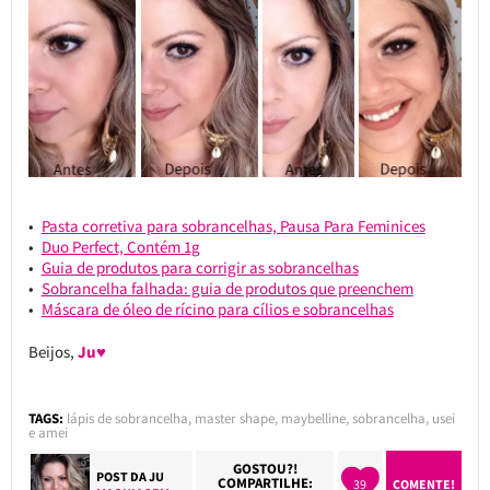
Pasta corretiva para sobrancelhas, Pausa Para Feminices
Duo Perfect, Contém 1g
Guia de produtos para corrigir as sobrancelhas
Sobrancelha falhada: guia de produtos que preenchem
Máscara de óleo de rícino para cílios e sobrancelhas
Beijos,
Ju♥
TAGS:
lápis de sobrancelha
,
master shape
,
maybelline
,
sobrancelha
,
usei
e amei
GOSTOU?!
POST DA
JU
COMPARTILHE:
39
COMENTE!