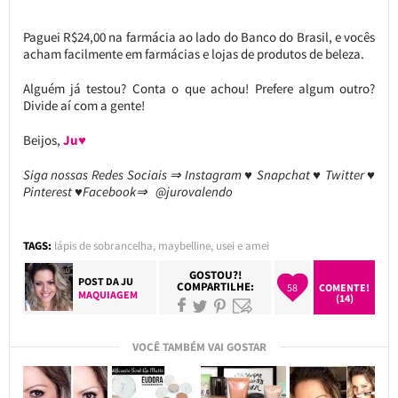
Paguei R$24,00 na farmácia ao lado do Banco do Brasil, e vocês
acham facilmente em farmácias e lojas de produtos de beleza.
Alguém já testou? Conta o que achou! Prefere algum outro?
Divide aí com a gente!
Beijos,
Ju♥
Siga nossas Redes Sociais ⇒ Instagram ♥ Snapchat ♥ Twitter ♥
Pinterest ♥Facebook⇒ @jurovalendo
TAGS:
lápis de sobrancelha
,
maybelline
,
usei e amei
GOSTOU?!
POST DA
JU
COMPARTILHE:
58
COMENTE!
MAQUIAGEM
(14)
VOCÊ TAMBÉM VAI GOSTAR