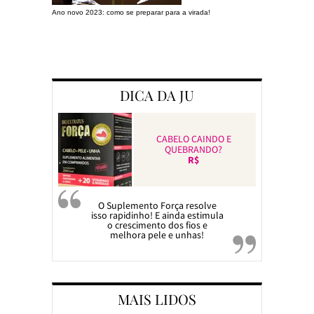
Ano novo 2023: como se preparar para a virada!
Preparando a c
DICA DA JU
CABELO CAINDO E
QUEBRANDO?
R$
O Suplemento Força resolve
isso rapidinho! E ainda estimula
o crescimento dos fios e
melhora pele e unhas!
MAIS LIDOS