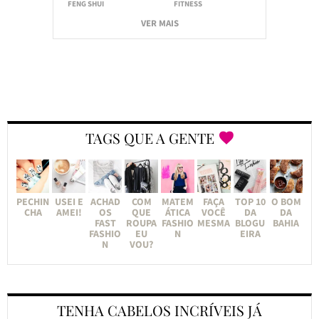
FENG SHUI
FITNESS
VER MAIS
TAGS QUE A GENTE
PECHIN
USEI E
ACHAD
COM
MATEM
FAÇA
TOP 10
O BOM
CHA
AMEI!
OS
QUE
ÁTICA
VOCÊ
DA
DA
FAST
ROUPA
FASHIO
MESMA
BLOGU
BAHIA
FASHIO
EU
N
EIRA
N
VOU?
TENHA CABELOS INCRÍVEIS JÁ