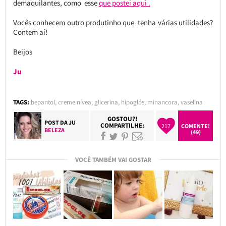
demaquilantes, como esse
que postei aqui .
Vocês conhecem outro produtinho que tenha várias utilidades?
Contem aí!
Beijos
Ju
TAGS:
bepantol
,
creme nívea
,
glicerina
,
hipoglós
,
minancora
,
vaselina
GOSTOU?!
POST DA
JU
COMPARTILHE:
217
COMENTE!
BELEZA
(49)
VOCÊ TAMBÉM VAI GOSTAR