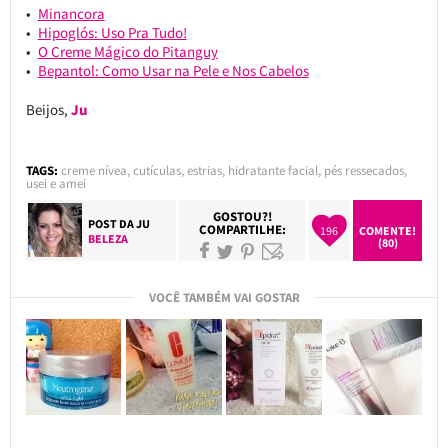
Minancora
Hipoglós: Uso Pra Tudo!
O Creme Mágico do Pitanguy
Bepantol: Como Usar na Pele e Nos Cabelos
Beijos,
Ju
TAGS:
creme nívea
,
cutículas
,
estrias
,
hidratante facial
,
pés ressecados
,
usei e amei
GOSTOU?!
POST DA
JU
COMPARTILHE:
196
COMENTE!
BELEZA
(80)
VOCÊ TAMBÉM VAI GOSTAR