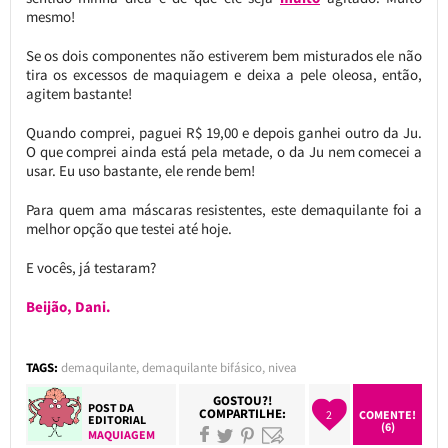
mesmo!
Se os dois componentes não estiverem bem misturados ele não
tira os excessos de maquiagem e deixa a pele oleosa, então,
agitem bastante!
Quando comprei, paguei R$ 19,00 e depois ganhei outro da Ju.
O que comprei ainda está pela metade, o da Ju nem comecei a
usar. Eu uso bastante, ele rende bem!
Para quem ama máscaras resistentes, este demaquilante foi a
melhor opção que testei até hoje.
E vocês, já testaram?
Beijão, Dani.
TAGS:
demaquilante
,
demaquilante bifásico
,
nivea
GOSTOU?!
POST DA
COMPARTILHE:
2
COMENTE!
EDITORIAL
(6)
MAQUIAGEM