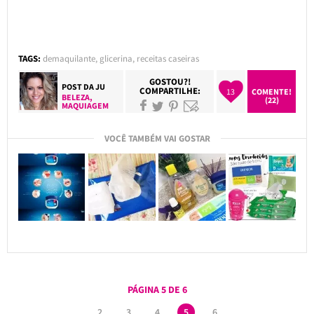
TAGS:
demaquilante
,
glicerina
,
receitas caseiras
GOSTOU?!
POST DA
JU
COMPARTILHE:
13
COMENTE!
BELEZA
,
(22)
MAQUIAGEM
VOCÊ TAMBÉM VAI GOSTAR
PÁGINA 5 DE 6
2
3
4
5
6