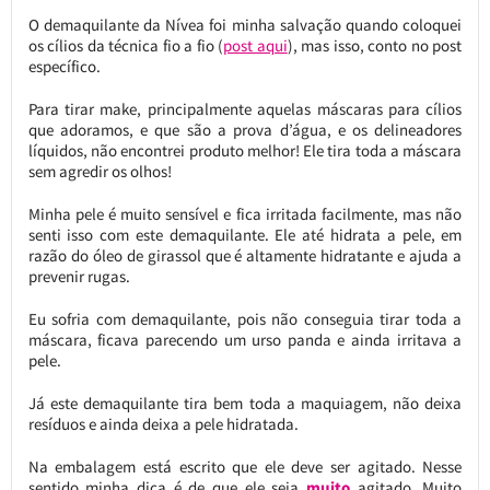
O demaquilante da Nívea foi minha salvação quando coloquei
os cílios da técnica fio a fio (
post aqui
), mas isso, conto no post
específico.
Para tirar make, principalmente aquelas máscaras para cílios
que adoramos, e que são a prova d’água, e os delineadores
líquidos, não encontrei produto melhor! Ele tira toda a máscara
sem agredir os olhos!
Minha pele é muito sensível e fica irritada facilmente, mas não
senti isso com este demaquilante. Ele até hidrata a pele, em
razão do óleo de girassol que é altamente hidratante e ajuda a
prevenir rugas.
Eu sofria com demaquilante, pois não conseguia tirar toda a
máscara, ficava parecendo um urso panda e ainda irritava a
pele.
Já este demaquilante tira bem toda a maquiagem, não deixa
resíduos e ainda deixa a pele hidratada.
Na embalagem está escrito que ele deve ser agitado. Nesse
sentido minha dica é de que ele seja
muito
agitado. Muito