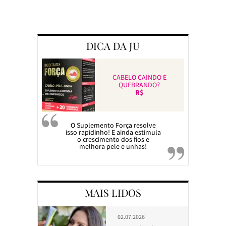
Preparando a c
DICA DA JU
CABELO CAINDO E
QUEBRANDO?
R$
O Suplemento Força resolve
isso rapidinho! E ainda estimula
o crescimento dos fios e
melhora pele e unhas!
MAIS LIDOS
02.07.2026