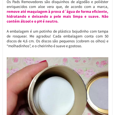
Os Pads Removedores são disquinhos de algodão e poliéster
enriquecidos com aloe vera que, de acordo com a marca,
remove até maquiagem à prova d´água de forma eficiente,
hidratando e deixando a pele mais limpa e suave. Não
contém álcool e o pH é neutro.
A embalagem é um potinho de plástico bojudinho com tampa
de rosquear. Me agradou! Cada embalagem conta com 50
discos de 4,6 cm. Os discos são pequenos (cobrem os olhos) e
“molhadinhos”, e o cheirinho é suave e gostoso.