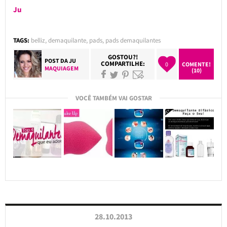
Ju
TAGS:
belliz
,
demaquilante
,
pads
,
pads demaquilantes
GOSTOU?!
POST DA
JU
COMPARTILHE:
0
COMENTE!
MAQUIAGEM
(10)
VOCÊ TAMBÉM VAI GOSTAR
28.10.2013