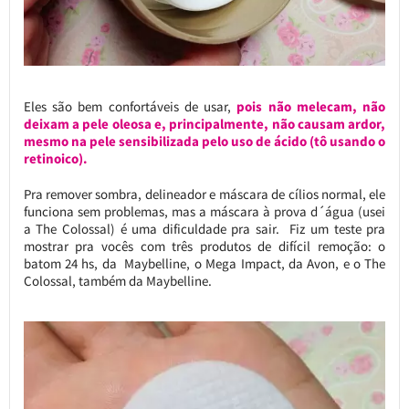
Eles são bem confortáveis de usar,
pois não melecam, não
deixam a pele oleosa e, principalmente, não causam ardor,
mesmo na pele sensibilizada pelo uso de ácido (tô usando o
retinoico).
Pra remover sombra, delineador e máscara de cílios normal, ele
funciona sem problemas, mas a máscara à prova d´água (usei
a The Colossal) é uma dificuldade pra sair. Fiz um teste pra
mostrar pra vocês com três produtos de difícil remoção: o
batom 24 hs, da Maybelline, o Mega Impact, da Avon, e o The
Colossal, também da Maybelline.