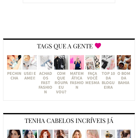
TAGS QUE A GENTE
PECHIN
USEI E
ACHAD
COM
MATEM
FAÇA
TOP 10
O BOM
CHA
AMEI!
OS
QUE
ÁTICA
VOCÊ
DA
DA
FAST
ROUPA
FASHIO
MESMA
BLOGU
BAHIA
FASHIO
EU
N
EIRA
N
VOU?
TENHA CABELOS INCRÍVEIS JÁ