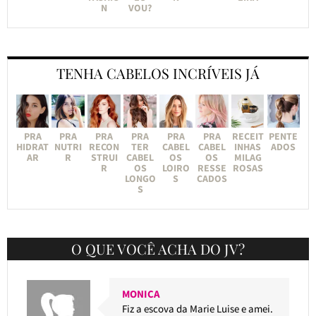
N
VOU?
TENHA CABELOS INCRÍVEIS JÁ
PRA
PRA
PRA
PRA
PRA
PRA
RECEIT
PENTE
HIDRAT
NUTRI
RECON
TER
CABEL
CABEL
INHAS
ADOS
AR
R
STRUI
CABEL
OS
OS
MILAG
R
OS
LOIRO
RESSE
ROSAS
LONGO
S
CADOS
S
O QUE VOCÊ ACHA DO JV?
MONICA
Fiz a escova da Marie Luise e amei.