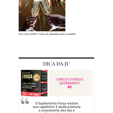
Ano novo 2023: como se preparar para a virada!
Preparando a c
DICA DA JU
CABELO CAINDO E
QUEBRANDO?
R$
O Suplemento Força resolve
isso rapidinho! E ainda estimula
o crescimento dos fios e