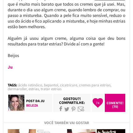
que é muito mais barato que todos os cremes que já usei. Mas,
durante o dia uso algum creme, quando lembro de comprar, ou
passo a mistureba. Quando a pele fica muito sensível, reduzo o
uso do ácido e fico aplicando a mistureba, e hoje minhas estrias
estão bem melhores.
Alguém já usou algum creme, alguma coisa que deu bons
resultados para tratar estrias? Divide aí com a gente!
Beijos
Ju
TAGS:
ácido retinóico
,
bepantol
,
cicatricure
,
cremes para estrias
,
dermaroller
,
estrias
,
tratar estrias
GOSTOU?!
POST DA
JU
COMPARTILHE:
74
COMENTE!
BELEZA
(70)
VOCÊ TAMBÉM VAI GOSTAR