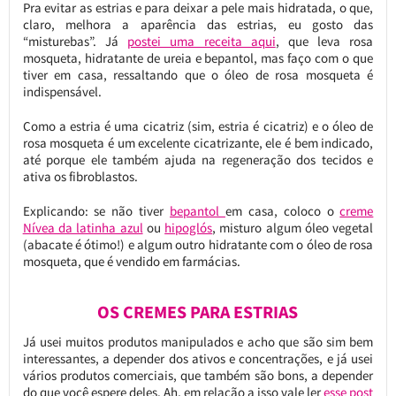
Pra evitar as estrias e para deixar a pele mais hidratada, o que,
claro, melhora a aparência das estrias, eu gosto das
“misturebas”. Já
postei uma receita aqui
, que leva rosa
mosqueta, hidratante de ureia e bepantol, mas faço com o que
tiver em casa, ressaltando que o óleo de rosa mosqueta é
indispensável.
Como a estria é uma cicatriz (sim, estria é cicatriz) e o óleo de
rosa mosqueta é um excelente cicatrizante, ele é bem indicado,
até porque ele também ajuda na regeneração dos tecidos e
ativa os fibroblastos.
Explicando: se não tiver
bepantol
em casa, coloco o
creme
Nívea da latinha azul
ou
hipoglós
, misturo algum óleo vegetal
(abacate é ótimo!) e algum outro hidratante com o óleo de rosa
mosqueta, que é vendido em farmácias.
OS CREMES PARA ESTRIAS
Já usei muitos produtos manipulados e acho que são sim bem
interessantes, a depender dos ativos e concentrações, e já usei
vários produtos comerciais, que também são bons, a depender
do que você espere deles. Ah, em relação a isso vale ler
esse post