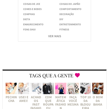
COISAS DE JEE
COISAS DO JAPÃO
COMES E BEBES
COMPORTAMENTO
COMPRAS
DECORAÇÃO
DIETA
DIY
EMAGRECIMENTO
ENTRETENIMENTO
FENG SHUI
FITNESS
VER MAIS
TAGS QUE A GENTE
PECHIN
USEI E
ACHAD
COM
MATEM
FAÇA
TOP 10
O BOM
CHA
AMEI!
OS
QUE
ÁTICA
VOCÊ
DA
DA
FAST
ROUPA
FASHIO
MESMA
BLOGU
BAHIA
FASHIO
EU
N
EIRA