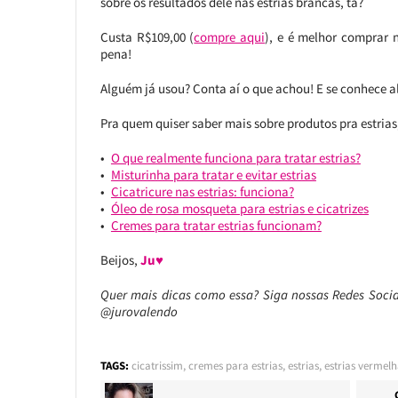
sobre os resultados dele nas estrias brancas, tá?
Custa R$109,00 (
compre aqui
), e é melhor comprar
pena!
Alguém já usou? Conta aí o que achou! E se conhece a
Pra quem quiser saber mais sobre produtos pra estrias, 
O que realmente funciona para tratar estrias?
Misturinha para tratar e evitar estrias
Cicatricure nas estrias: funciona?
Óleo de rosa mosqueta para estrias e cicatrizes
Cremes para tratar estrias funcionam?
Beijos,
Ju♥
Quer mais dicas como essa?
Siga nossas Redes Soci
@jurovalendo
TAGS:
cicatrissim
,
cremes para estrias
,
estrias
,
estrias vermelh