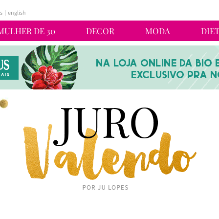
s
english
MULHER DE 30
DECOR
MODA
DIE