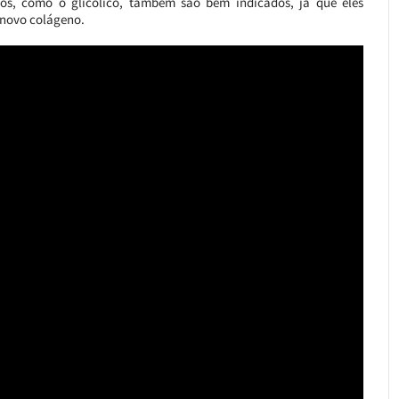
s, como o glicólico, também são bem indicados, já que eles
 novo colágeno.