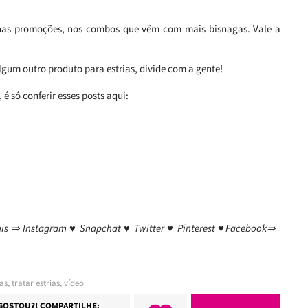
 nas promoções, nos combos que vêm com mais bisnagas. Vale a
lgum outro produto para estrias, divide com a gente!
é só conferir esses posts aqui:
ais ⇒ Instagram ♥ Snapchat ♥ Twitter ♥ Pinterest ♥Facebook⇒
as
,
tratar estrias
,
vídeo
GOSTOU?! COMPARTILHE: