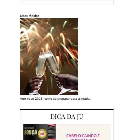
Dicas rápidas!
Ano novo 2023: como se preparar para a virada!
Preparando a cas
DICA DA JU
CABELO CAINDO E