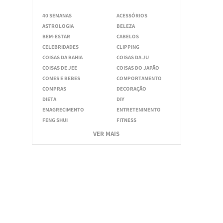
40 SEMANAS
ACESSÓRIOS
ASTROLOGIA
BELEZA
BEM-ESTAR
CABELOS
CELEBRIDADES
CLIPPING
COISAS DA BAHIA
COISAS DA JU
COISAS DE JEE
COISAS DO JAPÃO
COMES E BEBES
COMPORTAMENTO
COMPRAS
DECORAÇÃO
DIETA
DIY
EMAGRECIMENTO
ENTRETENIMENTO
FENG SHUI
FITNESS
VER MAIS