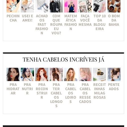
PECHIN
USEI E
ACHAD
COM
MATEM
FAÇA
TOP 10
O BOM
CHA
AMEI!
OS
QUE
ÁTICA
VOCÊ
DA
DA
FAST
ROUPA
FASHIO
MESMA
BLOGU
BAHIA
FASHIO
EU
N
EIRA
N
VOU?
TENHA CABELOS INCRÍVEIS JÁ
PRA
PRA
PRA
PRA
PRA
PRA
RECEIT
PENTE
HIDRAT
NUTRI
RECON
TER
CABEL
CABEL
INHAS
ADOS
AR
R
STRUI
CABEL
OS
OS
MILAG
R
OS
LOIRO
RESSE
ROSAS
LONGO
S
CADOS
S