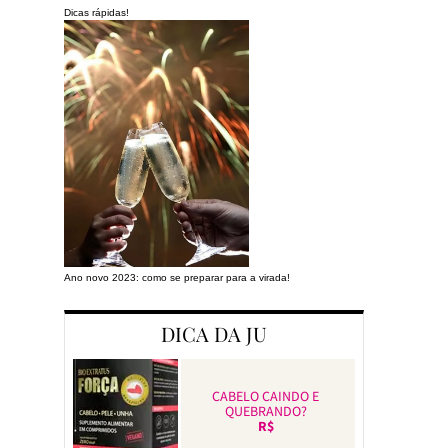
Dicas rápidas!
Ano novo 2023: como se preparar para a virada!
Preparando a cas
DICA DA JU
CABELO CAINDO E
QUEBRANDO?
R$