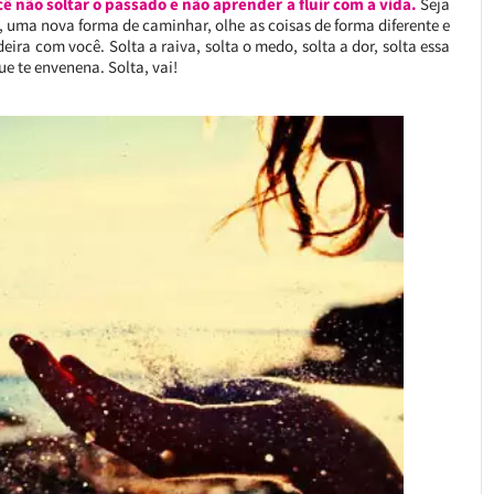
ê não soltar o passado e não aprender a fluir com a vida.
Seja
o, uma nova forma de caminhar, olhe as coisas de forma diferente e
ira com você. Solta a raiva, solta o medo, solta a dor, solta essa
e te envenena. Solta, vai!