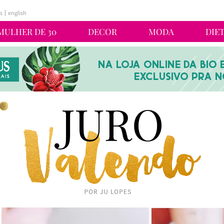
s
english
MULHER DE 30
DECOR
MODA
DIE