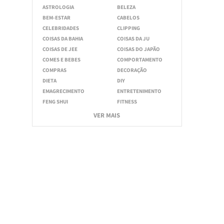
ASTROLOGIA
BELEZA
BEM-ESTAR
CABELOS
CELEBRIDADES
CLIPPING
COISAS DA BAHIA
COISAS DA JU
COISAS DE JEE
COISAS DO JAPÃO
COMES E BEBES
COMPORTAMENTO
COMPRAS
DECORAÇÃO
DIETA
DIY
EMAGRECIMENTO
ENTRETENIMENTO
FENG SHUI
FITNESS
VER MAIS