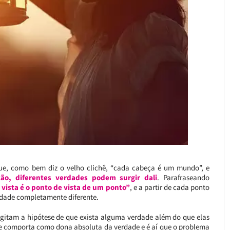
que, como bem diz o velho clichê, “cada cabeça é um mundo”, e
o, diferentes verdades podem surgir dali
. Parafraseando
vista é o ponto de vista de um ponto”
, e a partir de cada ponto
rdade completamente diferente.
cogitam a hipótese de que exista alguma verdade além do que elas
se comporta como dona absoluta da verdade e é aí que o problema