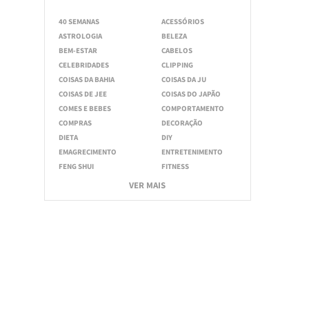
40 SEMANAS
ACESSÓRIOS
ASTROLOGIA
BELEZA
BEM-ESTAR
CABELOS
CELEBRIDADES
CLIPPING
COISAS DA BAHIA
COISAS DA JU
COISAS DE JEE
COISAS DO JAPÃO
COMES E BEBES
COMPORTAMENTO
COMPRAS
DECORAÇÃO
DIETA
DIY
EMAGRECIMENTO
ENTRETENIMENTO
FENG SHUI
FITNESS
VER MAIS