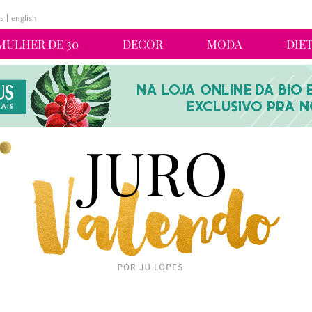
s
english
MULHER DE 30
DECOR
MODA
DIE