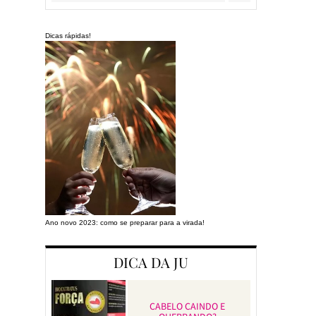
Dicas rápidas!
Ano novo 2023: como se preparar para a virada!
Preparando a cas
DICA DA JU
CABELO CAINDO E