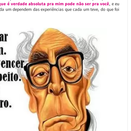
 que é verdade absoluta pra mim pode não ser pra você
, e eu
 cada um dependem das experiências que cada um teve, do que foi