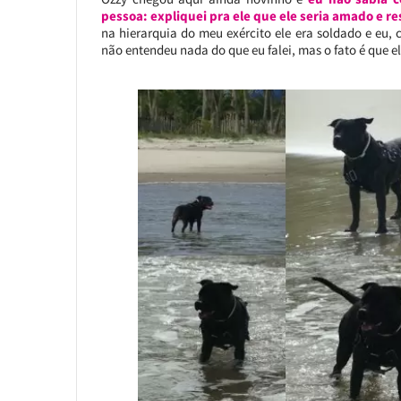
pessoa:
expliquei pra ele que ele seria amado e r
na hierarquia do meu exército ele era soldado e eu,
não entendeu nada do que eu falei, mas o fato é que e