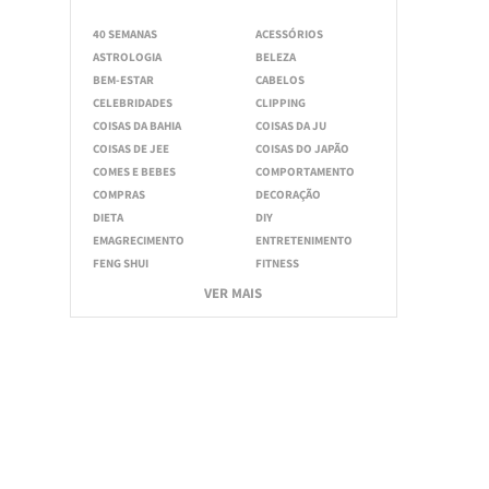
40 SEMANAS
ACESSÓRIOS
ASTROLOGIA
BELEZA
BEM-ESTAR
CABELOS
CELEBRIDADES
CLIPPING
COISAS DA BAHIA
COISAS DA JU
COISAS DE JEE
COISAS DO JAPÃO
COMES E BEBES
COMPORTAMENTO
COMPRAS
DECORAÇÃO
DIETA
DIY
EMAGRECIMENTO
ENTRETENIMENTO
FENG SHUI
FITNESS
VER MAIS