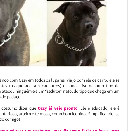
do com Ozzy em todos os lugares, viajo com ele de carro, ele se
antes (os que aceitam cachorros) e nunca tive nenhum tipo de
 atacou ninguém e é um “sedutor” nato, do tipo que chega em um
o do pedaço.
e costumo dizer que
Ozzy já veio pronto
. Ele é educado, ele é
untarioso, arteiro e teimoso, como bom leonino. Simplificando: se
ido comigo!
omo educar um cachorro, mas fiz como faria se fosse uma