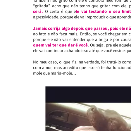
Também não grito com ele e controlo meu tom de vo
“gritada”, acho que não tenho que gritar com ele,
será.
O certo é que e
le vai testando o seu limi
agressividade, porque ele vai reproduzir o que aprende
Jamais corrija algo depois que passou, pois ele n
ao fato e não faça mais. Então, se você chegar em c
porque ele não vai entender que a briga é por caus
quem vai ter que dar é você
. Ou seja, pra ele aque
ele vai continuar achando isso até que você ensine qu
No meu caso, o que fiz, na verdade, foi tratá-lo com
com amor, mas acredito que isso só tenha funciona
mole que maria-mole…