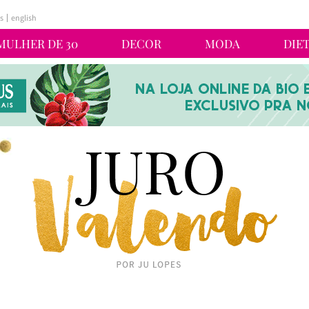
s
english
MULHER DE 30
DECOR
MODA
DIE