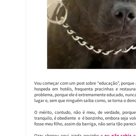
Vou começar com um post sobre “educação”, porque an
hospeda em hotéis, frequenta pracinhas e restaur
problema, porque ele é extremamente educado, nunca
lugar e, sem que ninguém saiba como, se torna o don
O mérito, contudo, não é meu, de verdade, porqu
tranquilo, é obediente e é bonzinho, embora seja vol
fosse meu filho, assim da barriga, não seria tão parec
Ozzy chegou aqui ainda novinho e
eu não sabia c