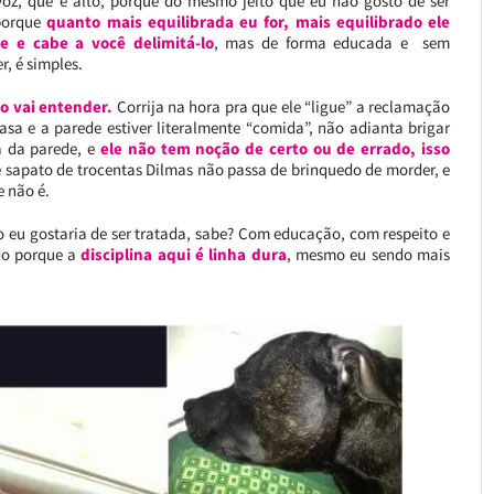
z, que é alto, porque do mesmo jeito que eu não gosto de ser
 porque
quanto mais equilibrada eu for, mais equilibrado ele
te e cabe a você delimitá-lo
, mas de forma educada e sem
r, é simples.
ão vai entender.
Corrija na hora pra que ele “ligue” a reclamação
asa e a parede estiver literalmente “comida”, não adianta brigar
a da parede, e
ele não tem noção de certo ou de errado, isso
le sapato de trocentas Dilmas não passa de brinquedo de morder, e
e não é.
o eu gostaria de ser tratada, sabe? Com educação, com respeito e
do porque a
disciplina aqui é linha dura
, mesmo eu sendo mais