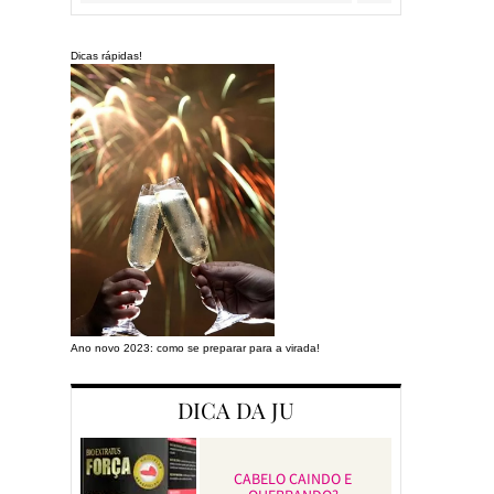
Dicas rápidas!
Ano novo 2023: como se preparar para a virada!
Preparando a cas
DICA DA JU
CABELO CAINDO E