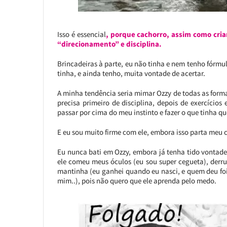
Isso é essencial
, porque cachorro, assim como cria
“direcionamento” e disciplina.
Brincadeiras à parte, eu não tinha e nem tenho fórmul
tinha, e ainda tenho, muita vontade de acertar.
A minha tendência seria mimar Ozzy de todas as forma
precisa primeiro de disciplina, depois de exercícios 
passar por cima do meu instinto e fazer o que tinha que
E eu sou muito firme com ele, embora isso parta meu
Eu nunca bati em Ozzy, embora já tenha tido vontad
ele comeu meus óculos (eu sou super cegueta), de
mantinha (eu ganhei quando eu nasci, e quem deu foi
mim..), pois não quero que ele aprenda pelo medo.