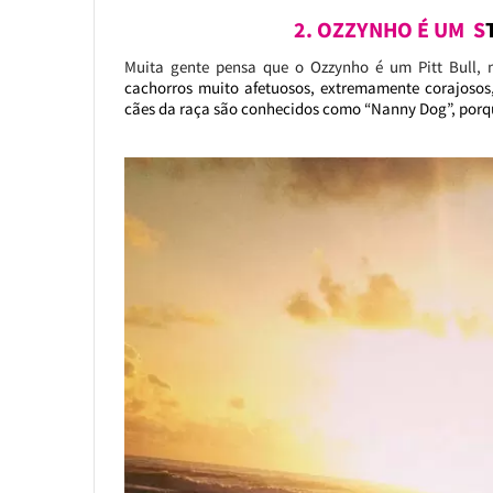
2. OZZYNHO É UM S
Muita gente pensa que o Ozzynho é um Pitt Bull,
cachorros muito afetuosos, extremamente corajosos, 
cães da raça são conhecidos como “Nanny Dog”, porqu