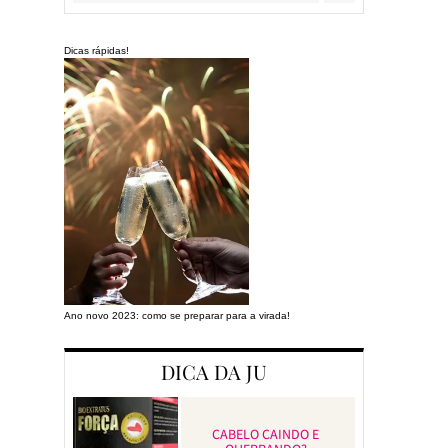
Dicas rápidas!
Ano novo 2023: como se preparar para a virada!
Preparando a cas
DICA DA JU
CABELO CAINDO E