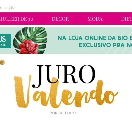
s
english
MULHER DE 30
DECOR
MODA
DIE