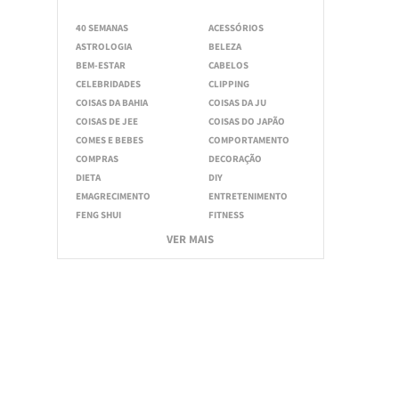
40 SEMANAS
ACESSÓRIOS
ASTROLOGIA
BELEZA
BEM-ESTAR
CABELOS
CELEBRIDADES
CLIPPING
COISAS DA BAHIA
COISAS DA JU
COISAS DE JEE
COISAS DO JAPÃO
COMES E BEBES
COMPORTAMENTO
COMPRAS
DECORAÇÃO
DIETA
DIY
EMAGRECIMENTO
ENTRETENIMENTO
FENG SHUI
FITNESS
VER MAIS