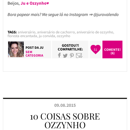
Beijos,
Ju e Ozzynho♥
Bora papear mais? Me segue lá no Instagram ⇒ @jurovalendo
TAGS:
aniversário
,
aniversário de cachorro
,
aniversário de ozzynho
,
floresta encantada
,
ju convida
,
ozzynho
GOSTOU?!
POST DA
JU
COMPARTILHE:
51
COMENTE!
SEM
(6)
CATEGORIA
09.08.2015
10 COISAS SOBRE
OZZYNHO