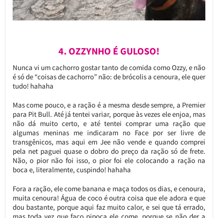
4. OZZYNHO É GULOSO!
Nunca vi um cachorro gostar tanto de comida como Ozzy, e não
é só de “coisas de cachorro” não: de brócolis a cenoura, ele quer
tudo! hahaha
Mas come pouco, e a ração é a mesma desde sempre, a Premier
para Pit Bull. Até já tentei variar, porque às vezes ele enjoa, mas
não dá muito certo, e até tentei comprar uma ração que
algumas meninas me indicaram no Face por ser livre de
transgênicos, mas aqui em Jee não vende e quando comprei
pela net paguei quase o dobro do preço da ração só de frete.
Não, o pior não foi isso, o pior foi ele colocando a ração na
boca e, literalmente, cuspindo! hahaha
Fora a ração, ele come banana e maça todos os dias, e cenoura,
muita cenoura! Água de coco é outra coisa que ele adora e que
dou bastante, porque aqui faz muito calor, e sei que tá errado,
mas toda vez que faço pipoca ele come, porque se não der a