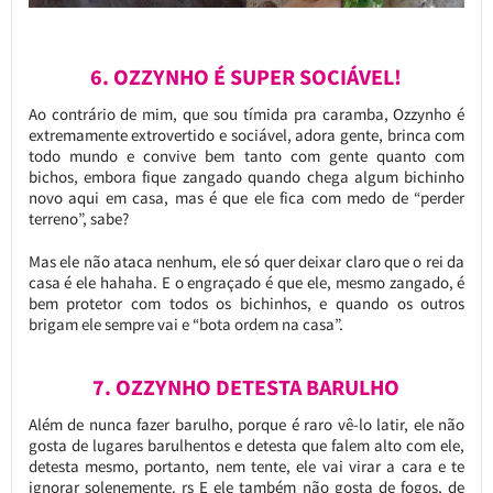
6. OZZYNHO É SUPER SOCIÁVEL!
Ao contrário de mim, que sou tímida pra caramba, Ozzynho é
extremamente extrovertido e sociável, adora gente, brinca com
todo mundo e convive bem tanto com gente quanto com
bichos, embora fique zangado quando chega algum bichinho
novo aqui em casa, mas é que ele fica com medo de “perder
terreno”, sabe?
Mas ele não ataca nenhum, ele só quer deixar claro que o rei da
casa é ele hahaha. E o engraçado é que ele, mesmo zangado, é
bem protetor com todos os bichinhos, e quando os outros
brigam ele sempre vai e “bota ordem na casa”.
7. OZZYNHO DETESTA BARULHO
Além de nunca fazer barulho, porque é raro vê-lo latir, ele não
gosta de lugares barulhentos e detesta que falem alto com ele,
detesta mesmo, portanto, nem tente, ele vai virar a cara e te
ignorar solenemente. rs E ele também não gosta de fogos, de