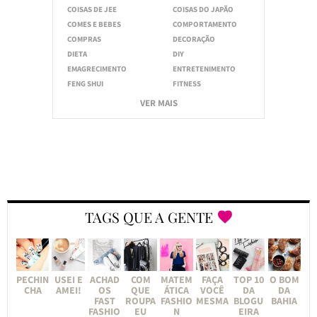
COISAS DE JEE
COISAS DO JAPÃO
COMES E BEBES
COMPORTAMENTO
COMPRAS
DECORAÇÃO
DIETA
DIY
EMAGRECIMENTO
ENTRETENIMENTO
FENG SHUI
FITNESS
VER MAIS
TAGS QUE A GENTE
PECHIN
USEI E
ACHAD
COM
MATEM
FAÇA
TOP 10
O BOM
CHA
AMEI!
OS
QUE
ÁTICA
VOCÊ
DA
DA
FAST
ROUPA
FASHIO
MESMA
BLOGU
BAHIA
FASHIO
EU
N
EIRA