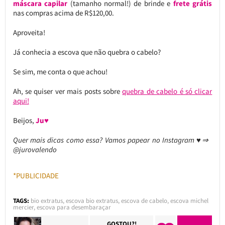
máscara capilar
(tamanho normal!) de brinde e
frete grátis
nas compras acima de R$120,00.
Aproveita!
Já conhecia a escova que não quebra o cabelo?
Se sim, me conta o que achou!
Ah, se quiser ver mais posts sobre
quebra de cabelo é só clicar
aqui!
Beijos,
Ju♥
Quer mais dicas como essa? Vamos papear no Instagram ♥⇒
@jurovalendo
*PUBLICIDADE
TAGS:
bio extratus
,
escova bio extratus
,
escova de cabelo
,
escova michel
mercier
,
escova para desembaraçar
GOSTOU?!