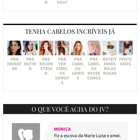
N
VOU?
TENHA CABELOS INCRÍVEIS JÁ
PRA
PRA
PRA
PRA
PRA
PRA
RECEIT
PENTE
HIDRAT
NUTRI
RECON
TER
CABEL
CABEL
INHAS
ADOS
AR
R
STRUI
CABEL
OS
OS
MILAG
R
OS
LOIRO
RESSE
ROSAS
LONGO
S
CADOS
S
O QUE VOCÊ ACHA DO JV?
MONICA
Fiz a escova da Marie Luise e amei.