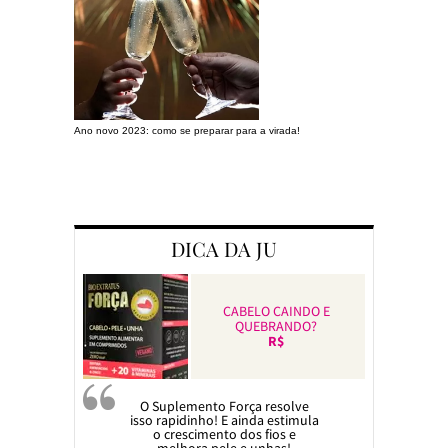
Ano novo 2023: como se preparar para a virada!
Preparando a c
DICA DA JU
CABELO CAINDO E
QUEBRANDO?
R$
O Suplemento Força resolve
isso rapidinho! E ainda estimula
o crescimento dos fios e
melhora pele e unhas!