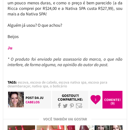
um pouco menos duras, e como o preço é bem parecido (a da
Ricca comprei por R$24,00 e a Nativa SPA custa R$27,99), sou
mais a da Nativa SPA!
Alguém já usou? O que achou?
Beijos
Ju
* O produto foi enviado pela assessoria da marca, o que não
interfere, de forma alguma, na opinião do autor do post.
TAGS:
escova
,
escova de cabelo
,
escova nativa spa
,
escova para
desembaraçar
,
nativa spa
,
o boticário
GOSTOU?!
POST DA
JU
COMPARTILHE:
3
COMENTE!
CABELOS
(9)
VOCÊ TAMBÉM VAI GOSTAR