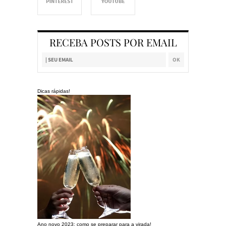
RECEBA POSTS POR EMAIL
Dicas rápidas!
Ano novo 2023: como se preparar para a virada!
Preparando a c