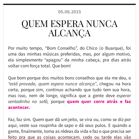
05.08.2015
QUEM ESPERA NUNCA
ALCANÇA
Por muito tempo, “Bom Conselho”, do Chico (o Buarque), foi
uma das minhas músicas preferidas, mas, por algum motivo,
ela simplesmente “apagou” da minha cabeça, pra dias atrás
voltar com força total. Que bom!
Que bom porque dos muitos bons conselhos que ela me deu, o
“está provado, quem espera nunca alcança”
, chegou na hora
certa, porque sim, continuo achando que tudo tem sua hora,
mas isso, nem de longe, significa que a gente deve
esperar
sentadinho no sofá,
porque
quem quer corre atrás e faz
acontecer.
Faz, faz sim. Quem quer dá um jeito, se vira ou, como se diz por
aqui, veste sua roupinha de sapo e dá seus pulos. E quando a
gente, finalmente, toma as rédeas da vida e faz o que precisa ser
feito pra que as coisas aconteçam, cedo ou tarde elas vão