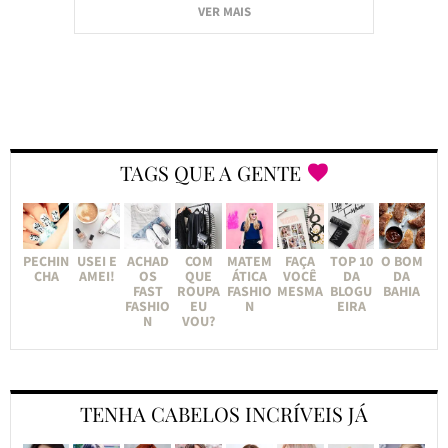
VER MAIS
TAGS QUE A GENTE
PECHIN
USEI E
ACHAD
COM
MATEM
FAÇA
TOP 10
O BOM
CHA
AMEI!
OS
QUE
ÁTICA
VOCÊ
DA
DA
FAST
ROUPA
FASHIO
MESMA
BLOGU
BAHIA
FASHIO
EU
N
EIRA
N
VOU?
TENHA CABELOS INCRÍVEIS JÁ