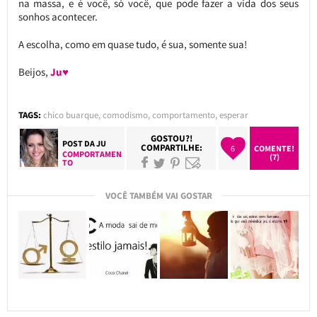
na massa, e é você, só você, que pode fazer a vida dos seus
sonhos acontecer.
A escolha, como em quase tudo, é sua, somente sua!
Beijos,
Ju♥
TAGS:
chico buarque
,
comodismo
,
comportamento
,
esperar
GOSTOU?!
POST DA
JU
COMPARTILHE:
6
COMENTE!
COMPORTAMEN
(7)
TO
VOCÊ TAMBÉM VAI GOSTAR