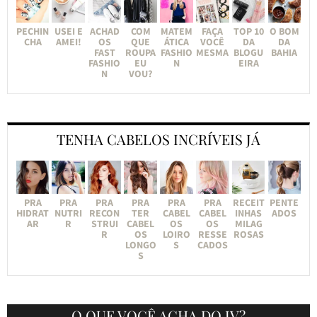
PECHIN
USEI E
ACHAD
COM
MATEM
FAÇA
TOP 10
O BOM
CHA
AMEI!
OS
QUE
ÁTICA
VOCÊ
DA
DA
FAST
ROUPA
FASHIO
MESMA
BLOGU
BAHIA
FASHIO
EU
N
EIRA
N
VOU?
TENHA CABELOS INCRÍVEIS JÁ
PRA
PRA
PRA
PRA
PRA
PRA
RECEIT
PENTE
HIDRAT
NUTRI
RECON
TER
CABEL
CABEL
INHAS
ADOS
AR
R
STRUI
CABEL
OS
OS
MILAG
R
OS
LOIRO
RESSE
ROSAS
LONGO
S
CADOS
S
O QUE VOCÊ ACHA DO JV?