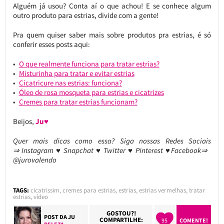
Alguém já usou? Conta aí o que achou! E se conhece algum
outro produto para estrias, divide com a gente!
Pra quem quiser saber mais sobre produtos pra estrias, é só
conferir esses posts aqui:
O que realmente funciona para tratar estrias?
Misturinha para tratar e evitar estrias
Cicatricure nas estrias: funciona?
Óleo de rosa mosqueta para estrias e cicatrizes
Cremes para tratar estrias funcionam?
Beijos,
Ju♥
Quer mais dicas como essa?
Siga nossas Redes Sociais
⇒ Instagram ♥ Snapchat ♥ Twitter ♥ Pinterest ♥Facebook⇒
@jurovalendo
TAGS:
cicatrissim
,
cremes para estrias
,
estrias
,
estrias vermelhas
,
tratar
estrias
,
vídeo
GOSTOU?!
POST DA
JU
COMPARTILHE:
95
COMENTE!