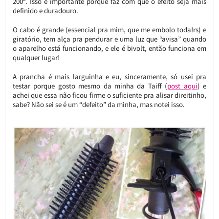
200º. Isso é importante porque faz com que o efeito seja mais
definido e duradouro.
O cabo é grande (essencial pra mim, que me embolo toda!rs) e
giratório, tem alça pra pendurar e uma luz que “avisa” quando
o aparelho está funcionando, e ele é bivolt, então funciona em
qualquer lugar!
A prancha é mais larguinha e eu, sinceramente, só usei pra
testar porque gosto mesmo da minha da Taiff (
post aqui
) e
achei que essa não ficou firme o suficiente pra alisar direitinho,
sabe? Não sei se é um “defeito” da minha, mas notei isso.