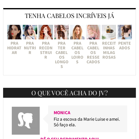
TENHA CABELOS INCRÍVEIS JÁ
PRA
PRA
PRA
PRA
PRA
PRA
RECEIT
PENTE
HIDRAT
NUTRI
RECON
TER
CABEL
CABEL
INHAS
ADOS
AR
R
STRUI
CABEL
OS
OS
MILAG
R
OS
LOIRO
RESSE
ROSAS
LONGO
S
CADOS
S
O QUE VOCÊ ACHA DO JV?
MONICA
Fiz a escova da Marie Luise e amei.
Só faço ela.