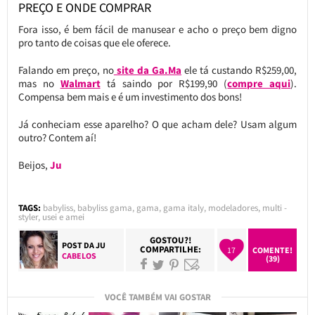
PREÇO E ONDE COMPRAR
Fora isso, é bem fácil de manusear e acho o preço bem digno
pro tanto de coisas que ele oferece.
Falando em preço, no
site da Ga.Ma
ele tá custando R$259,00,
mas no
Walmart
tá saindo por R$199,90 (
compre aqui
).
Compensa bem mais e é um investimento dos bons!
Já conheciam esse aparelho? O que acham dele? Usam algum
outro? Contem aí!
Beijos,
Ju
TAGS:
babyliss
,
babyliss gama
,
gama
,
gama italy
,
modeladores
,
multi -
styler
,
usei e amei
GOSTOU?!
POST DA
JU
COMPARTILHE:
17
COMENTE!
CABELOS
(39)
VOCÊ TAMBÉM VAI GOSTAR