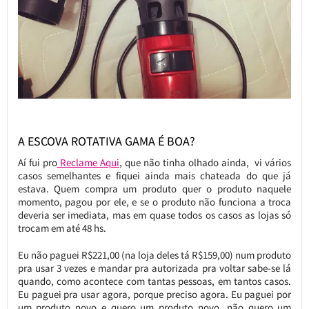
A ESCOVA ROTATIVA GAMA É BOA?
Aí fui pro
Reclame Aqui
, que não tinha olhado ainda, vi vários
casos semelhantes e fiquei ainda mais chateada do que já
estava. Quem compra um produto quer o produto naquele
momento, pagou por ele, e se o produto não funciona a troca
deveria ser imediata, mas em quase todos os casos as lojas só
trocam em até 48 hs.
Eu não paguei R$221,00 (na loja deles tá R$159,00) num produto
pra usar 3 vezes e mandar pra autorizada pra voltar sabe-se lá
quando, como acontece com tantas pessoas, em tantos casos.
Eu paguei pra usar agora, porque preciso agora. Eu paguei por
um produto novo e quero um produto novo, não quero um