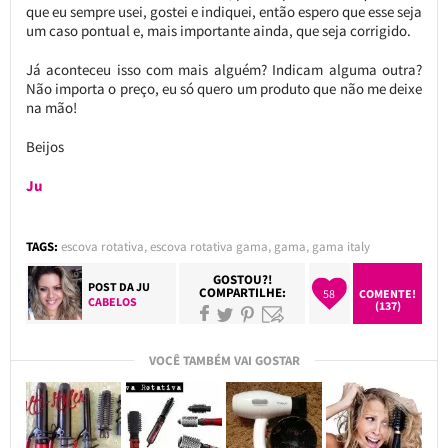
que eu sempre usei, gostei e indiquei, então espero que esse seja
um caso pontual e, mais importante ainda, que seja corrigido.
Já aconteceu isso com mais alguém? Indicam alguma outra?
Não importa o preço, eu só quero um produto que não me deixe
na mão!
Beijos
Ju
TAGS:
escova rotativa
,
escova rotativa gama
,
gama
,
gama italy
GOSTOU?!
POST DA
JU
COMPARTILHE:
58
COMENTE!
CABELOS
(137)
VOCÊ TAMBÉM VAI GOSTAR