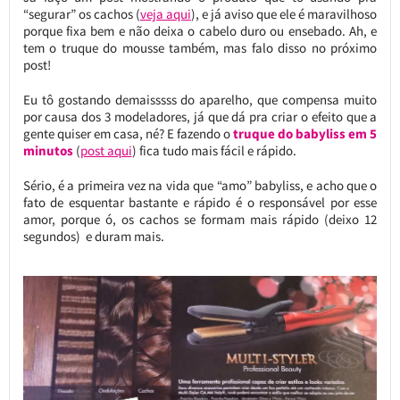
“segurar” os cachos (
veja aqui
), e já aviso que ele é maravilhoso
porque fixa bem e não deixa o cabelo duro ou ensebado. Ah, e
tem o truque do mousse também, mas falo disso no próximo
post!
Eu tô gostando demaisssss do aparelho, que compensa muito
por causa dos 3 modeladores, já que dá pra criar o efeito que a
gente quiser em casa, né? E fazendo o
truque do babyliss em 5
minutos
(
post aqui
) fica tudo mais fácil e rápido.
Sério, é a primeira vez na vida que “amo” babyliss, e acho que o
fato de esquentar bastante e rápido é o responsável por esse
amor, porque ó, os cachos se formam mais rápido (deixo 12
segundos) e duram mais.