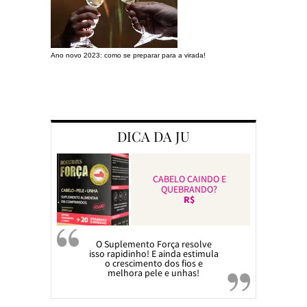
Ano novo 2023: como se preparar para a virada!
Preparando a c
DICA DA JU
CABELO CAINDO E
QUEBRANDO?
R$
O Suplemento Força resolve
isso rapidinho! E ainda estimula
o crescimento dos fios e
melhora pele e unhas!