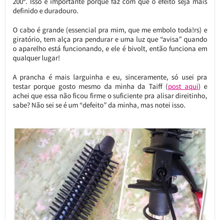
200º. Isso é importante porque faz com que o efeito seja mais
definido e duradouro.
O cabo é grande (essencial pra mim, que me embolo toda!rs) e
giratório, tem alça pra pendurar e uma luz que “avisa” quando
o aparelho está funcionando, e ele é bivolt, então funciona em
qualquer lugar!
A prancha é mais larguinha e eu, sinceramente, só usei pra
testar porque gosto mesmo da minha da Taiff (
post aqui
) e
achei que essa não ficou firme o suficiente pra alisar direitinho,
sabe? Não sei se é um “defeito” da minha, mas notei isso.