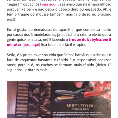
“segurar” os cachos (
veja aqui
), e já aviso que ele é maravilhoso
porque fixa bem e não deixa o cabelo duro ou ensebado. Ah, e
tem o truque do mousse também, mas falo disso no próximo
post!
Eu tô gostando demaisssss do aparelho, que compensa muito
por causa dos 3 modeladores, já que dá pra criar o efeito que a
gente quiser em casa, né? E fazendo o
truque do babyliss em 5
minutos
(
post aqui
) fica tudo mais fácil e rápido.
Sério, é a primeira vez na vida que “amo” babyliss, e acho que o
fato de esquentar bastante e rápido é o responsável por esse
amor, porque ó, os cachos se formam mais rápido (deixo 12
segundos) e duram mais.