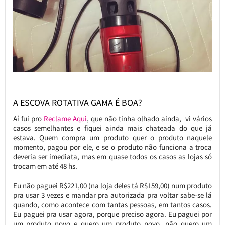
A ESCOVA ROTATIVA GAMA É BOA?
Aí fui pro
Reclame Aqui
, que não tinha olhado ainda, vi vários
casos semelhantes e fiquei ainda mais chateada do que já
estava. Quem compra um produto quer o produto naquele
momento, pagou por ele, e se o produto não funciona a troca
deveria ser imediata, mas em quase todos os casos as lojas só
trocam em até 48 hs.
Eu não paguei R$221,00 (na loja deles tá R$159,00) num produto
pra usar 3 vezes e mandar pra autorizada pra voltar sabe-se lá
quando, como acontece com tantas pessoas, em tantos casos.
Eu paguei pra usar agora, porque preciso agora. Eu paguei por
um produto novo e quero um produto novo, não quero um