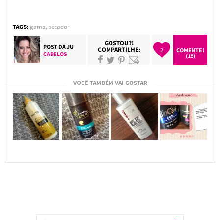
TAGS:
gama
,
secador
GOSTOU?!
POST DA
JU
COMPARTILHE:
2
COMENTE!
CABELOS
(15)
VOCÊ TAMBÉM VAI GOSTAR