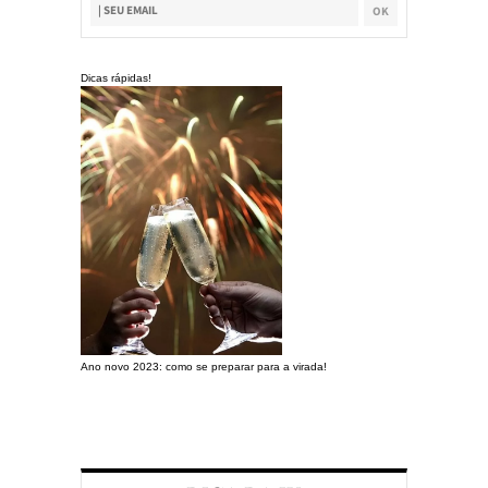
Dicas rápidas!
Ano novo 2023: como se preparar para a virada!
Preparando a c