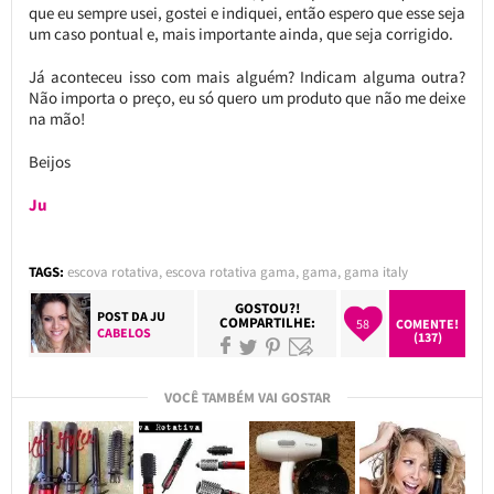
que eu sempre usei, gostei e indiquei, então espero que esse seja
um caso pontual e, mais importante ainda, que seja corrigido.
Já aconteceu isso com mais alguém? Indicam alguma outra?
Não importa o preço, eu só quero um produto que não me deixe
na mão!
Beijos
Ju
TAGS:
escova rotativa
,
escova rotativa gama
,
gama
,
gama italy
GOSTOU?!
POST DA
JU
COMPARTILHE:
58
COMENTE!
CABELOS
(137)
VOCÊ TAMBÉM VAI GOSTAR