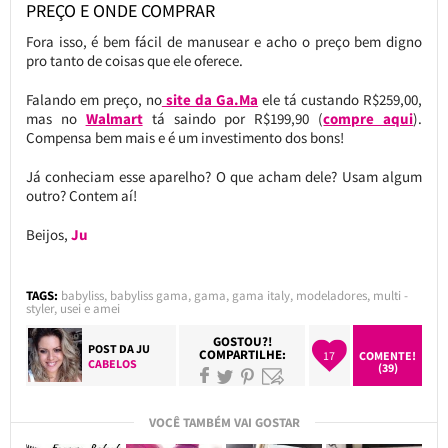
PREÇO E ONDE COMPRAR
Fora isso, é bem fácil de manusear e acho o preço bem digno
pro tanto de coisas que ele oferece.
Falando em preço, no
site da Ga.Ma
ele tá custando R$259,00,
mas no
Walmart
tá saindo por R$199,90 (
compre aqui
).
Compensa bem mais e é um investimento dos bons!
Já conheciam esse aparelho? O que acham dele? Usam algum
outro? Contem aí!
Beijos,
Ju
TAGS:
babyliss
,
babyliss gama
,
gama
,
gama italy
,
modeladores
,
multi -
styler
,
usei e amei
GOSTOU?!
POST DA
JU
COMPARTILHE:
17
COMENTE!
CABELOS
(39)
VOCÊ TAMBÉM VAI GOSTAR