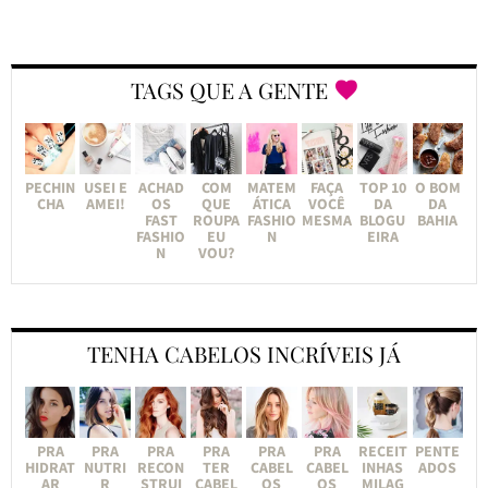
TAGS QUE A GENTE
PECHIN
USEI E
ACHAD
COM
MATEM
FAÇA
TOP 10
O BOM
CHA
AMEI!
OS
QUE
ÁTICA
VOCÊ
DA
DA
FAST
ROUPA
FASHIO
MESMA
BLOGU
BAHIA
FASHIO
EU
N
EIRA
N
VOU?
TENHA CABELOS INCRÍVEIS JÁ
PRA
PRA
PRA
PRA
PRA
PRA
RECEIT
PENTE
HIDRAT
NUTRI
RECON
TER
CABEL
CABEL
INHAS
ADOS
AR
R
STRUI
CABEL
OS
OS
MILAG