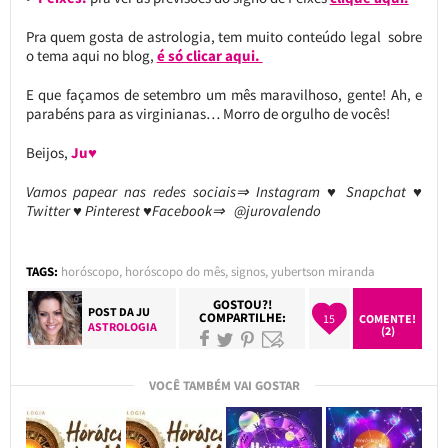
Pra quem gosta de astrologia, tem muito conteúdo legal sobre
o tema aqui no blog,
é só clicar aqui.
E que façamos de setembro um mês maravilhoso, gente! Ah, e
parabéns para as virginianas… Morro de orgulho de vocês!
Beijos,
Ju♥
Vamos papear nas redes sociais⇒ Instagram ♥ Snapchat ♥
Twitter ♥ Pinterest ♥Facebook⇒ @jurovalendo
TAGS:
horóscopo
,
horóscopo do mês
,
signos
,
yubertson miranda
GOSTOU?!
POST DA
JU
COMPARTILHE:
15
COMENTE!
ASTROLOGIA
(2)
VOCÊ TAMBÉM VAI GOSTAR