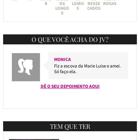
R
OS
LOIRO
RESSE
ROSAS
LONGO
S
CADOS
S
O QUE VOCÊ ACHA DO JV?
MONICA
Fiz a escova da Marie Luise e amei.
Só faço ela.
DÊ O SEU DEPOIMENTO AQUI
TEM QUE TER