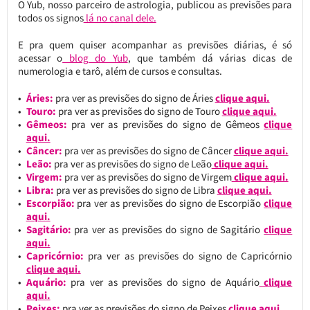
O Yub, nosso parceiro de astrologia, publicou as previsões para
todos os signos
lá no canal dele.
E pra quem quiser acompanhar as previsões diárias, é só
acessar o
blog do Yub
, que também dá várias dicas de
numerologia e tarô, além de cursos e consultas.
Áries:
pra ver as previsões do signo de Áries
clique aqui.
Touro:
pra ver as previsões do signo de Touro
clique aqui.
Gêmeos:
pra ver as previsões do signo de Gêmeos
c
lique
aqui.
Câncer:
pra ver as previsões do signo de Câncer
clique aqui.
Leão:
pra ver as previsões do signo de Leão
clique aqui.
Virgem:
pra ver as previsões do signo de Virgem
clique aqui.
Libra:
pra ver as previsões do signo de Libra
clique aqui.
Escorpião:
pra ver as previsões do signo de Escorpião
clique
aqui.
Sagitário:
pra ver as previsões do signo de Sagitário
clique
aqui.
Capricórnio:
pra ver as previsões do signo de Capricórnio
clique aqui.
Aquário:
pra ver as previsões do signo de Aquário
clique
aqui.
Peixes:
pra ver as previsões do signo de Peixes
clique aqui.