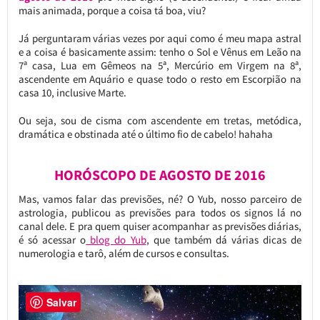
mais animada, porque a coisa tá boa, viu?
Já perguntaram várias vezes por aqui como é meu mapa astral
e a coisa é basicamente assim: tenho o Sol e Vênus em Leão na
7ª casa, Lua em Gêmeos na 5ª, Mercúrio em Virgem na 8ª,
ascendente em Aquário e quase todo o resto em Escorpião na
casa 10, inclusive Marte.
Ou seja, sou de cisma com ascendente em tretas, metódica,
dramática e obstinada até o último fio de cabelo! hahaha
HORÓSCOPO DE AGOSTO DE 2016
Mas, vamos falar das previsões, né? O Yub, nosso parceiro de
astrologia, publicou as previsões para todos os signos lá no
canal dele. E pra quem quiser acompanhar as previsões diárias,
é só acessar o
blog do Yub
, que também dá várias dicas de
numerologia e tarô, além de cursos e consultas.
Salvar