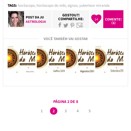
TAGS:
horóscopo
,
horóscopo do mês
,
signos
,
yubertson miranda
GOSTOU?!
POST DA
JU
COMPARTILHE:
14
COMENTE!
ASTROLOGIA
(1)
VOCÊ TAMBÉM VAI GOSTAR
PÁGINA 2 DE 8
1
2
3
4
5