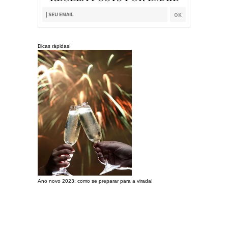
Dicas rápidas!
Ano novo 2023: como se preparar para a virada!
Preparando a c