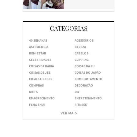
CATEGORIAS
40 SEMANAS
ACESSÓRIOS
ASTROLOGIA
BELEZA
BEM-ESTAR
CABELOS
CELEBRIDADES
CLIPPING
COISAS DA BAHIA
COISAS DA JU
COISAS DE JEE
COISAS DO JAPÃO
COMES E BEBES
COMPORTAMENTO
COMPRAS
DECORAÇÃO
DIETA
DIY
EMAGRECIMENTO
ENTRETENIMENTO
FENG SHUI
FITNESS
VER MAIS