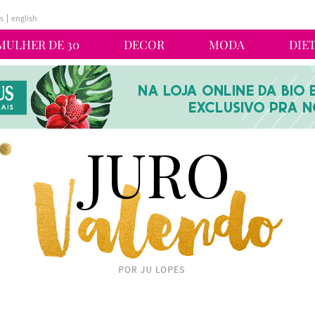
s
english
MULHER DE 30
DECOR
MODA
DIE