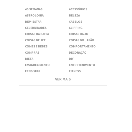
40 SEMANAS
ACESSÓRIOS
ASTROLOGIA
BELEZA
BEM-ESTAR
CABELOS
CELEBRIDADES
CLIPPING
COISAS DA BAHIA
COISAS DA JU
COISAS DE JEE
COISAS DO JAPÃO
COMES E BEBES
COMPORTAMENTO
COMPRAS
DECORAÇÃO
DIETA
DIY
EMAGRECIMENTO
ENTRETENIMENTO
FENG SHUI
FITNESS
VER MAIS