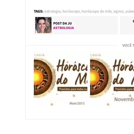
TAGS:
astrologia
,
horóscopo
,
horóscopo do mês
,
signos
,
yube
POST DA
JU
ASTROLOGIA
VOCÊ 