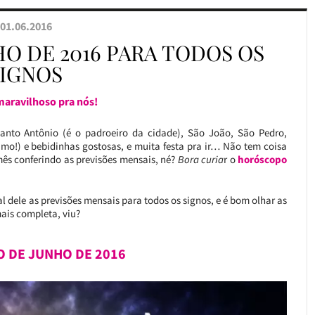
01.06.2016
O DE 2016 PARA TODOS OS
SIGNOS
aravilhoso pra nós!
nto Antônio (é o padroeiro da cidade), São João, São Pedro,
amo!) e bebidinhas gostosas, e muita festa pra ir… Não tem coisa
mês conferindo as previsões mensais, né?
Bora curia
r o
horóscopo
l dele as previsões mensais para todos os signos, e é bom olhar as
ais completa, viu?
 DE JUNHO DE 2016