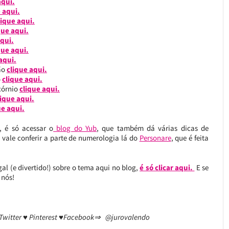
aqui.
 aqui.
lique aqui.
que aqui.
qui.
que aqui.
aqui.
ião
clique aqui.
o
clique aqui.
icórnio
clique aqui.
ique aqui.
ue aqui.
, é só acessar o
blog do Yub
, que também dá várias dicas de
e vale conferir a parte de numerologia lá do
Personare
, que é feita
al (e divertido!) sobre o tema aqui no blog,
é só clicar aqui.
E se
 nós!
 Twitter ♥ Pinterest ♥Facebook⇒ @jurovalendo