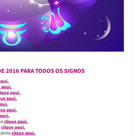
E 2016 PARA TODOS OS SIGNOS
aqui.
 aqui.
lique aqui.
que aqui.
qui.
que aqui.
aqui.
ião
clique aqui.
o
clique aqui.
icórnio
clique aqui.