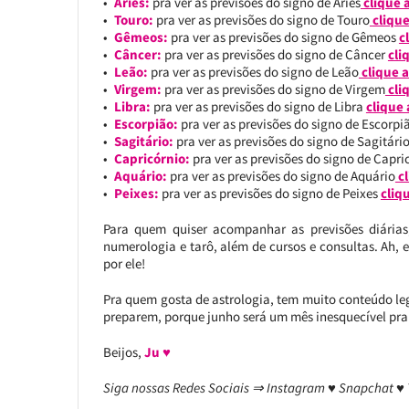
Áries:
pra ver as previsões do signo de Áries
clique 
Touro:
pra ver as previsões do signo de Touro
clique
Gêmeos:
pra ver as previsões do signo de Gêmeos
c
Câncer:
pra ver as previsões do signo de Câncer
cli
Leão:
pra ver as previsões do signo de Leão
clique a
Virgem:
pra ver as previsões do signo de Virgem
cli
Libra:
pra ver as previsões do signo de Libra
clique 
Escorpião:
pra ver as previsões do signo de Escorp
Sagitário:
pra ver as previsões do signo de Sagitári
Capricórnio:
pra ver as previsões do signo de Capr
Aquário:
pra ver as previsões do signo de Aquário
cl
Peixes:
pra ver as previsões do signo de Peixes
cliq
Para quem quiser acompanhar as previsões diárias
numerologia e tarô, além de cursos e consultas. Ah, 
por ele!
Pra quem gosta de astrologia, tem muito conteúdo leg
preparem, porque junho será um mês inesquecível pra
Beijos,
Ju ♥
Siga nossas Redes Sociais ⇒ Instagram ♥ Snapchat ♥