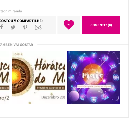
rtson miranda
GOSTOU?! COMPARTILHE:
21
COMENTE! (0)
TAMBÉM VAI GOSTAR