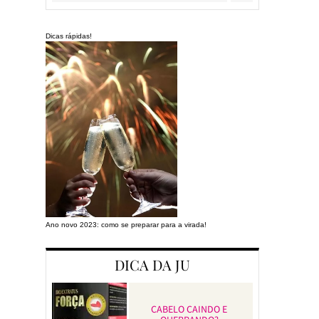
Dicas rápidas!
Ano novo 2023: como se preparar para a virada!
Preparando a cas
DICA DA JU
CABELO CAINDO E