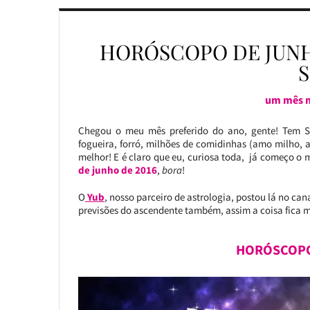
HORÓSCOPO DE JUNH
um mês m
Chegou o meu mês preferido do ano, gente! Tem Sa
fogueira, forró, milhões de comidinhas (amo milho, 
melhor! E é claro que eu, curiosa toda, já começo o 
de junho de 2016
,
bora
!
O
Yub
, nosso parceiro de astrologia,
postou lá no cana
previsões do ascendente também, assim a coisa fica m
HORÓSCOPO